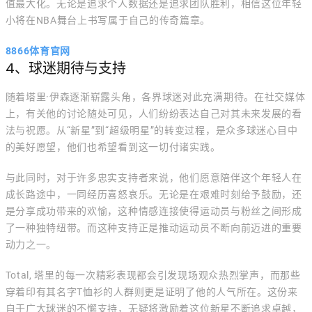
值最大化。无论是追求个人数据还是追求团队胜利，相信这位年轻
小将在NBA舞台上书写属于自己的传奇篇章。
8866体育官网
4、球迷期待与支持
随着塔里·伊森逐渐崭露头角，各界球迷对此充满期待。在社交媒体
上，有关他的讨论随处可见，人们纷纷表达自己对其未来发展的看
法与祝愿。从“新星”到“超级明星”的转变过程，是众多球迷心目中
的美好愿望，他们也希望看到这一切付诸实践。
与此同时，对于许多忠实支持者来说，他们愿意陪伴这个年轻人在
成长路途中，一同经历喜怒哀乐。无论是在艰难时刻给予鼓励，还
是分享成功带来的欢愉，这种情感连接使得运动员与粉丝之间形成
了一种独特纽带。而这种支持正是推动运动员不断向前迈进的重要
动力之一。
Total, 塔里的每一次精彩表现都会引发现场观众热烈掌声，而那些
穿着印有其名字T恤衫的人群则更是证明了他的人气所在。这份来
自于广大球迷的不懈支持，无疑将激励着这位新星不断追求卓越，