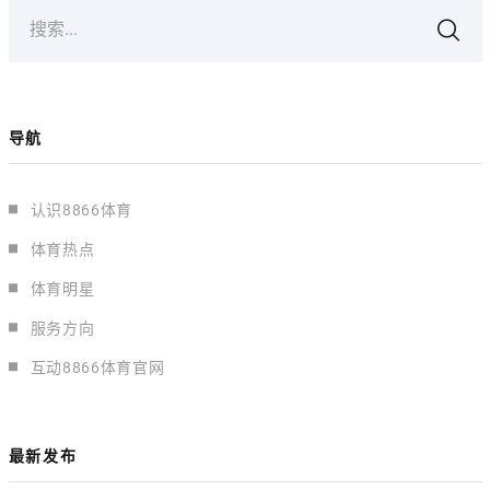
搜索...
导航
认识8866体育
体育热点
体育明星
服务方向
互动8866体育官网
最新发布