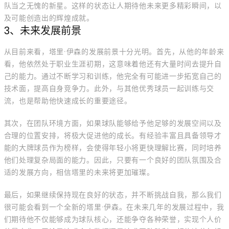
队当之无愧的新星。这样的状态让人期待他未来更多精彩瞬间，以
及可能创造出的辉煌成就。
3、未来发展前景
从目前来看，塔里·伊森的发展前景十分光明。首先，从他的年龄来
看，他依然处于职业生涯初期，这意味着他还有大量时间去提升自
己的能力。通过不断学习和训练，他完全有可能进一步拓宽自己的
技术面，提高自身竞争力。此外，与其他优秀球员一起训练与交
流，也是帮助他快速成长的重要途径。
其次，在团队环境方面，如果球队能够给予他足够的发展空间以及
合理的位置安排，将极大促进他的成长。有经验丰富且具备领导才
能的大牌球员作为榜样，会使得年轻小将更快理解比赛，同时培养
他们处理复杂局面的能力。因此，只要有一个良好的团队氛围及合
适的发展方向，相信塔里的未来将更加璀璨。
最后，如果继续保持现在良好的状态，并不断挑战自我，那么我们
很可能会看到一个全新的塔里·伊森。在未来几年的发展过程中，我
们期待他不仅能够成为球队核心，还能争夺各种荣誉，实现个人价