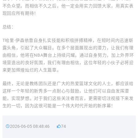
不负众望。而相信不久之后，他一定会用实力回馈大家，用真实表
现回应所有期待！
总结：
T哈里·伊森依靠自身扎实技能和积极拼搏精神，在短时间内迅速崭
露头角，引起了大众瞩目。在多个层面展现出的潜力，让我们有理
由相信，他将在NBA舞台上持续闪耀。通过自身努力，加上外界环
境营造出的良好氛围，我们有理由相信，这位年轻的小伙子必将迎
来更加辉煌灿烂的人生篇章。
最终，无论是教练团队还是广大的热爱篮球文化的人士，都应该给
这样一个年轻的新秀多一点耐心与鼓励，让他们可以自由发挥潜
能，实现梦想。对于我们这些关注者而言，更需密切注视接下来发
生的一切，因为这很可能是一个伟大时代开始的新序幕！
2026-06-05 08:48:46
74