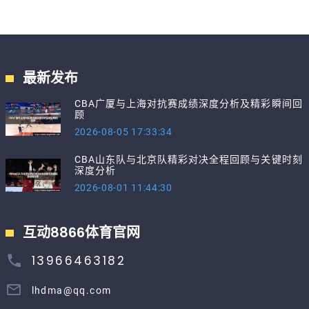
最新发布
CBA广厦与上海对抗赛成绩深度分析及精彩瞬间回
顾
2026-08-05 17:33:34
CBA山东队与北京队精彩对决全程回顾与关键时刻
深度分析
2026-08-01 11:44:30
互动8866体育官网
13966463182
lhdma@qq.com