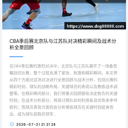
CBA季后赛北京队与江苏队对决精彩瞬间及战术分
析全景回顾
在CBA季后赛的激烈对决中，北京队与江苏队展开了一场备受
瞩目的比赛，整个过程充满了紧张、刺激和精彩瞬间。本文将
从四个方面对这场对决进行全景回顾与战术分析，包括比赛的
精彩时刻、球队的战略布局、关键球员的表现以及教练战术调
整等。在精彩瞬间部分，我们将重点回顾那些决定胜负的关键
时刻；在战术分析部分，将探讨两队如何利用各自优势来争夺
胜利；而球员表现方面则会分析哪些球员在关键时刻挺身而
出，成为球队获胜的领军...
2026-07-21 21:21:28