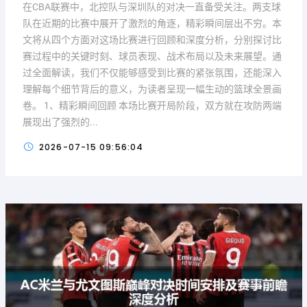
在CBA联赛中，北控队与深圳队的对决一直备受关注。两支球
队在近期的比赛中展开了激烈的角逐，精彩瞬间层出不穷。本
文将从四个方面对这场比赛进行回顾和深度分析，分别探讨比
赛过程中的关键时刻、球员表现、战术布局以及未来展望。通
过全面解读，我们不仅能够感受到比赛的紧张氛围，还能深入
理解每个细节背后的意义，为读者呈现一幅生动的篮球全景画
卷。 1、精彩瞬间回顾 本场比赛开局阶段，双方就在攻防两端
展现出了强烈的...
2026-07-15 09:56:04