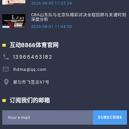
2026-08-05 17:33:34
CBA山东队与北京队精彩对决全程回顾与关键时刻
深度分析
2026-08-01 11:44:30
互动8866体育官网
13966463182
lhdma@qq.com
都匀市飞签庄67号
订阅我们的邮箱
SUBSCRIBE
Your e-mail