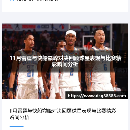
11月雷霆与快船巅峰对决回顾球星表现与比赛精彩
瞬间分析