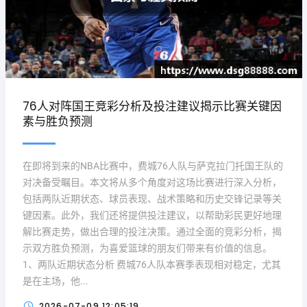
76人对阵国王竞彩分析及投注建议揭示比赛关键因
素与胜负预测
在即将到来的NBA比赛中，费城76人队与萨克拉门托国王队的
对决备受瞩目。本文将从多个角度对这场比赛进行深入分析，
包括两队近期状态、球员表现、战术策略和历史交锋记录等关
键因素。此外，我们还将提供投注建议，以帮助彩民更好地理
解比赛走势，做出合理的投注决策。通过全面的竞彩分析，揭
示双方胜负预测，为喜爱篮球的朋友们带来有价值的信息。
1、两队近期状态分析 费城76人队本赛季表现相对稳定，尤其
是在主场，他...
2026-07-09 12:05:19