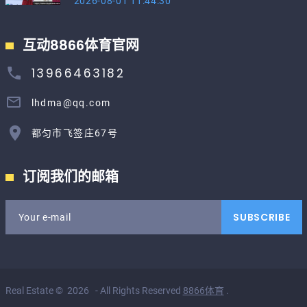
2026-08-01 11:44:30
互动8866体育官网
13966463182
lhdma@qq.com
都匀市飞签庄67号
订阅我们的邮箱
SUBSCRIBE
Your e-mail
Real Estate
©
2026
- All Rights Reserved
8866体育
.