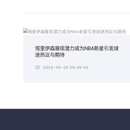
塔里伊森展现潜力成为NBA新星引发球
迷热议与期待
2026-06-05 08:48:46