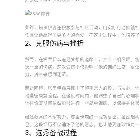
此外，塔里伊森还积极参与社区活动，用实际行动回馈社
任感让他赢得了更多人的喜爱。在这个过程中，他培养了
2、克服伤病与挫折
然而，在塔里伊森追逐梦想的道路上，并非一帆风顺。伤
次严重的伤病。这次受伤不仅影响了他的训练进度，更让
力，对未来感到迷茫。
面对困境，塔里伊森展现出了超乎常人的毅力与决心。他
格遵循康复流程。在这段时间内，他调整了自己的心理状
他在恢复期间依然能够进行一些简单训练，以保持身体状
经过数月的不懈努力，塔里伊森终于成功复出。虽然起初
己。这段经历不仅锤炼了他的意志，也让他更加珍惜每一
3、选秀备战过程