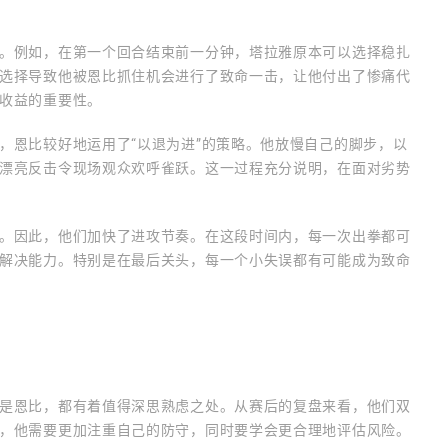
。例如，在第一个回合结束前一分钟，塔拉雅原本可以选择稳扎
选择导致他被恩比抓住机会进行了致命一击，让他付出了惨痛代
收益的重要性。
，恩比较好地运用了“以退为进”的策略。他放慢自己的脚步，以
漂亮反击令现场观众欢呼雀跃。这一过程充分说明，在面对劣势
。因此，他们加快了进攻节奏。在这段时间内，每一次出拳都可
解决能力。特别是在最后关头，每一个小失误都有可能成为致命
是恩比，都有着值得深思熟虑之处。从赛后的复盘来看，他们双
，他需要更加注重自己的防守，同时要学会更合理地评估风险。