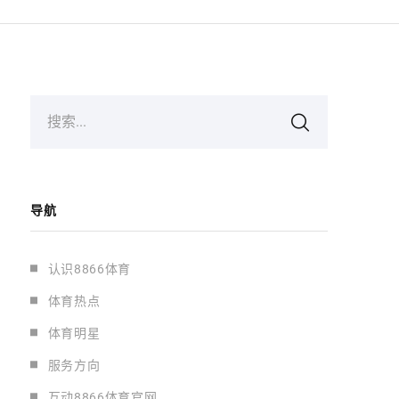
搜索...
导航
认识8866体育
体育热点
体育明星
服务方向
互动8866体育官网