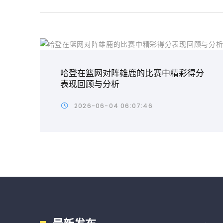
哈登在篮网对阵雄鹿的比赛中精彩得分
表现回顾与分析
2026-06-04 06:07:46