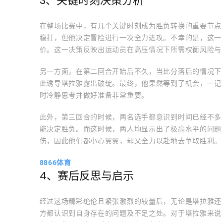
3、关键时刻决策分析
在整场比赛中，有几个关键时刻成为胜负转换的重要节点
稳打，但他决定冒险进行一次全力进攻。不幸的是，这一
价。这一决策反映出运动员在高压情况下所需权衡风险与
另一方面，在第二回合开始后不久，当比分落后的情况下
此诱导塔拉雅露出破绽。最终，他果然等到了机会，一记
时冷静思考并做好准备非常重要。
此外，第三回合的时候，两名选手都意识到时间已经不多
能决定胜负。而这时候，两人均显示出了极高水平的问题
伤，因此他们都小心翼翼，却又全力以赴地去争取胜利。
8866体育
4、赛后反思与启示
经过这场精彩绝伦且紧张激烈的较量后，无论是塔拉雅还
方都认识到自身存在的问题及不足之处。对于塔拉雅来说