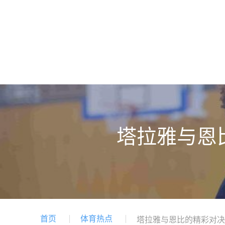
塔拉雅与恩
首页
体育热点
塔拉雅与恩比的精彩对决