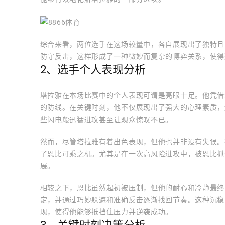
综合来看，两位选手在这场较量中，各自展现出了独特且
防守反击，这样形成了一种微妙而复杂的博弈关系，使得
2、选手个人表现分析
塔拉雅在本场比赛中的个人表现可谓是亮眼十足。他凭借
的防线。在关键时刻，他不仅展现出了强大的心理素质，
些闪电般迅猛进攻甚至让观众惊叹不已。
然而，尽管塔拉雅有着出色表现，但他也并非没有失误。
了恩比可乘之机。尤其是在一次高风险进攻中，被恩比抓
展。
相较之下，恩比虽然起初被压制，但他的耐心和冷静最终
定，并通过巧妙躲避和准确反击逐渐找回节奏。这种沉稳
现，使得他能够抵挡住压力并逆袭成功。