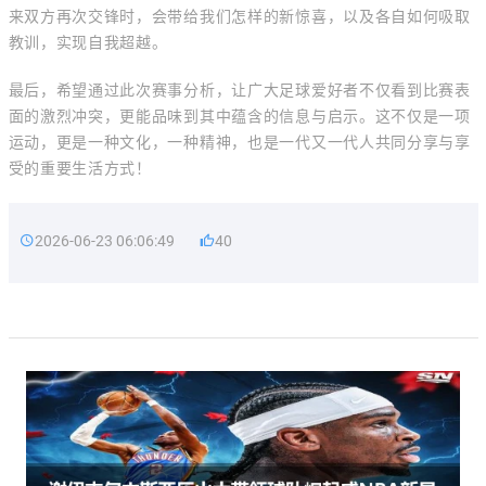
来双方再次交锋时，会带给我们怎样的新惊喜，以及各自如何吸取
教训，实现自我超越。
最后，希望通过此次赛事分析，让广大足球爱好者不仅看到比赛表
面的激烈冲突，更能品味到其中蕴含的信息与启示。这不仅是一项
运动，更是一种文化，一种精神，也是一代又一代人共同分享与享
受的重要生活方式！
2026-06-23 06:06:49
40