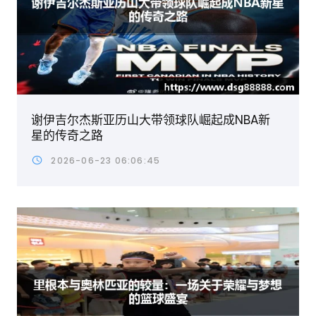
谢伊吉尔杰斯亚历山大带领球队崛起成NBA新
星的传奇之路
2026-06-23 06:06:45