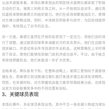
从战术层面来看，本场比赛表现出的明显特点是两队都采取了积极
主动的打法。谢周三利用主场之利，从一开始就压迫对手，通过高
位逼抢来限制桑德兰的组织能力。他们在前场频繁施加压力，使得
对方难以顺畅出球。同时，中场球员积极参与防守，为后防线提供
保护，有效阻止了对手的反击。
另一方面，桑德兰虽然在开局阶段受到了一定压力，但他们及时进
行了调整，通过提高控球率来减缓对方的攻击势头。他们在边路寻
找突破口，并尝试用长传寻找高空作业机会。这种策略在上半时得
到了验证，使他们能够找到破门良机并成功追平。不过，由于缺乏
有效地把握机会，他们未能进一步扩大优势。
总结来说，两队各有千秋。在整体战略上，谢周三更倾向于直接快
速反击，而桑德兰则试图通过稳扎稳打来逐步建立起进攻流畅性。
然而，在关键时刻，对方把握机会能力差异导致结果分歧，也体现
出双方目前联赛竞争中的不同位置和目标。
3、关键球员表现
本场比赛中，多名球员表现出色，其中不乏一些关键人物成为球队