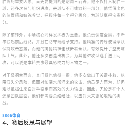
胜负的重要因素。首先要提到的是谢周三前锋，他不仅打入制胜一
球，还多次参与组织进攻，是球队不可或缺的一部分。他凭借出色
的位置感和敏锐嗅觉，把握住每一个得分机会，为球队赢得宝贵积
分。
除了前锋外，中场核心同样发挥极为重要。他负责调度全局，不断
串联起前后线路，并且在防守端给予支持。他精准的传导使得球队
保持攻击态势，而他的拼抢精神也鼓舞着全队，有效提升了整支球
队士气。此外，他还多次创造出机会，为其他进攻型选手送上助
攻，可以说是本轮赛事最具影响力的人物之一。
对于桑德兰而言，其门将也值得一提，他多次做出了关键扑救，以
降低失分风险。但面对如潮水般涌来的攻击，他虽尽力而为，却仍
难以抵挡住来自对手稳定而高效的火力输出。因此，无论是在个人
还是团队层面，他们都需要总结经验，以应对未来更加艰难的挑
战。
8866体育
4、赛后反思与展望