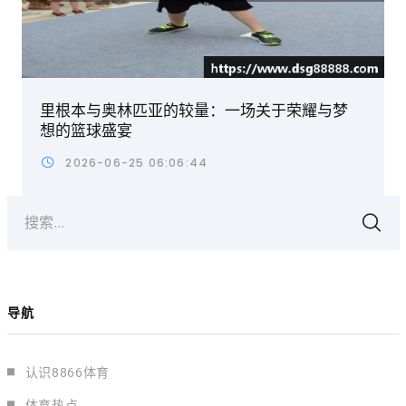
里根本与奥林匹亚的较量：一场关于荣耀与梦
想的篮球盛宴
2026-06-25 06:06:44
搜索...
导航
认识8866体育
体育热点