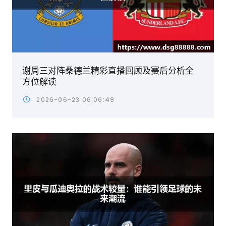
谢周三对阵桑德兰精彩直播回顾及赛后分析全
方位解读
2026-06-23 06:06:49