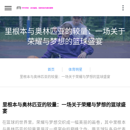
里根本与奥林匹亚的较量：一场关于
荣耀与梦想的篮球盛宴
首页
体育明星
里根本与奥林匹亚的较量：一场关于荣耀与梦想的篮球盛宴
里根本与奥林匹亚的较量：一场关于荣耀与梦想的篮球盛
宴
在篮球的世界里，荣耀与梦想交织成一幅美丽的画卷，其中里根本
与奥林匹亚的较量更是这一盛宴中的巅峰之作。两支球队各自代表