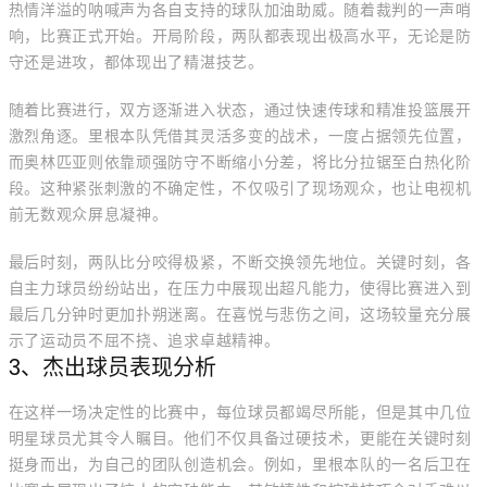
热情洋溢的呐喊声为各自支持的球队加油助威。随着裁判的一声哨
响，比赛正式开始。开局阶段，两队都表现出极高水平，无论是防
守还是进攻，都体现出了精湛技艺。
随着比赛进行，双方逐渐进入状态，通过快速传球和精准投篮展开
激烈角逐。里根本队凭借其灵活多变的战术，一度占据领先位置，
而奥林匹亚则依靠顽强防守不断缩小分差，将比分拉锯至白热化阶
段。这种紧张刺激的不确定性，不仅吸引了现场观众，也让电视机
前无数观众屏息凝神。
最后时刻，两队比分咬得极紧，不断交换领先地位。关键时刻，各
自主力球员纷纷站出，在压力中展现出超凡能力，使得比赛进入到
最后几分钟时更加扑朔迷离。在喜悦与悲伤之间，这场较量充分展
示了运动员不屈不挠、追求卓越精神。
3、杰出球员表现分析
在这样一场决定性的比赛中，每位球员都竭尽所能，但是其中几位
明星球员尤其令人瞩目。他们不仅具备过硬技术，更能在关键时刻
挺身而出，为自己的团队创造机会。例如，里根本队的一名后卫在