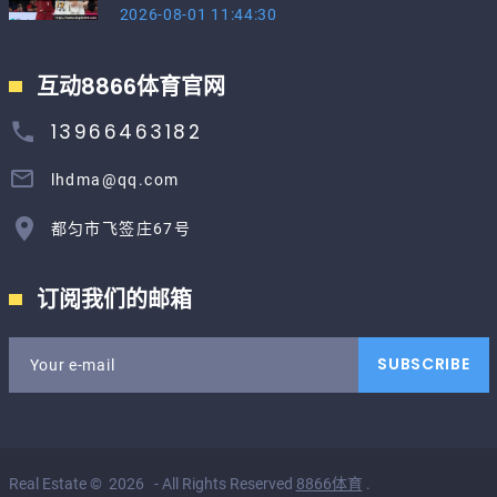
2026-08-01 11:44:30
互动8866体育官网
13966463182
lhdma@qq.com
都匀市飞签庄67号
订阅我们的邮箱
SUBSCRIBE
Your e-mail
Real Estate
©
2026
- All Rights Reserved
8866体育
.