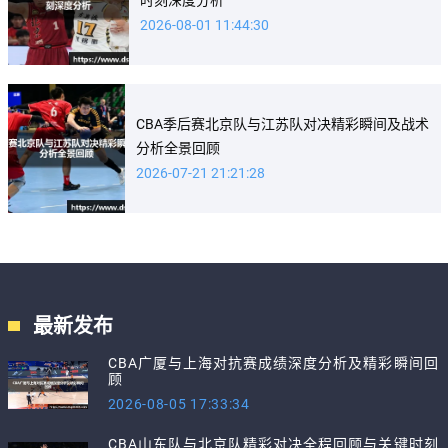
2026-08-01 11:44:30
CBA季后赛北京队与江苏队对决精彩瞬间及战术
分析全景回顾
2026-07-21 21:21:28
最新发布
CBA广厦与上海对抗赛成绩深度分析及精彩瞬间回
顾
2026-08-05 17:33:34
CBA山东队与北京队精彩对决全程回顾与关键时刻