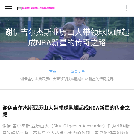
谢伊吉尔杰斯亚历山大带领球队崛起
成NBA新星的传奇之路
首页
体育明星
谢伊吉尔杰斯亚历山大带领球队崛起成NBA新星的传奇之路
谢伊吉尔杰斯亚历山大带领球队崛起成NBA新星的传奇之
路
谢伊·吉尔杰斯·亚历山大（Shai Gilgeous-Alexander）作为NBA新
星的崛起之路，不仅是个人技术与实力的体现，更是他领导能力和