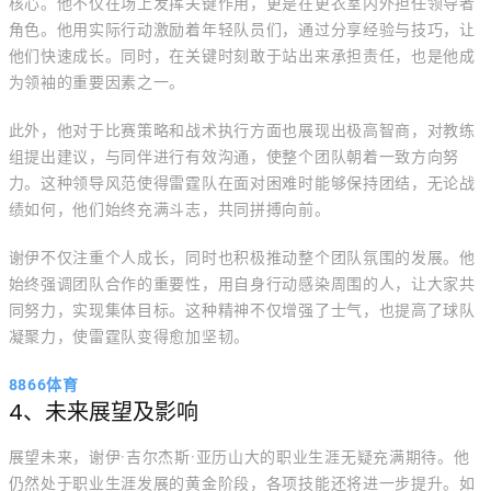
核心。他不仅在场上发挥关键作用，更是在更衣室内外担任领导者
角色。他用实际行动激励着年轻队员们，通过分享经验与技巧，让
他们快速成长。同时，在关键时刻敢于站出来承担责任，也是他成
为领袖的重要因素之一。
此外，他对于比赛策略和战术执行方面也展现出极高智商，对教练
组提出建议，与同伴进行有效沟通，使整个团队朝着一致方向努
力。这种领导风范使得雷霆队在面对困难时能够保持团结，无论战
绩如何，他们始终充满斗志，共同拼搏向前。
谢伊不仅注重个人成长，同时也积极推动整个团队氛围的发展。他
始终强调团队合作的重要性，用自身行动感染周围的人，让大家共
同努力，实现集体目标。这种精神不仅增强了士气，也提高了球队
凝聚力，使雷霆队变得愈加坚韧。
8866体育
4、未来展望及影响
展望未来，谢伊·吉尔杰斯·亚历山大的职业生涯无疑充满期待。他
仍然处于职业生涯发展的黄金阶段，各项技能还将进一步提升。如