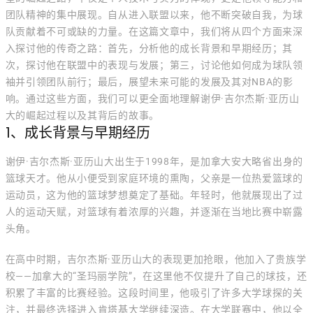
团队精神的集中展现。自从进入联盟以来，他不断突破自我，为球
队贡献着不可或缺的力量。在这篇文章中，我们将从四个方面来深
入探讨他的传奇之路：首先，分析他的成长背景和早期经历；其
次，探讨他在联盟中的表现与发展；第三，讨论他如何成为球队领
袖并引领团队前行；最后，展望未来可能的发展及其对NBA的影
响。通过这些方面，我们可以更全面地理解谢伊·吉尔杰斯·亚历山
大的崛起过程以及其背后的故事。
1、成长背景与早期经历
谢伊·吉尔杰斯·亚历山大出生于1998年，是加拿大安大略省出身的
篮球天才。他从小便受到家庭环境的熏陶，父亲是一位热爱篮球的
运动员，这为他的篮球梦想奠定了基础。年轻时，他就展现出了过
人的运动天赋，对篮球有着浓厚的兴趣，并逐渐在当地比赛中崭露
头角。
在高中时期，吉尔杰斯·亚历山大的表现更加抢眼，他加入了贵族学
校——加拿大的“圣玛丽学院”，在这里他不仅提升了自己的球技，还
积累了丰富的比赛经验。这段时间里，他吸引了许多大学球探的关
注，并最终选择进入肯塔基大学继续深造。在大学联赛中，他以全