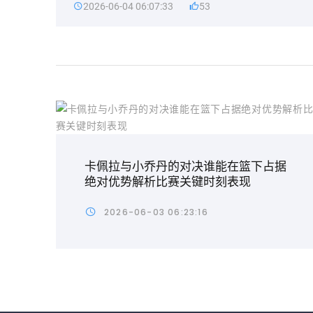
2026-06-04 06:07:33
53
卡佩拉与小乔丹的对决谁能在篮下占据
绝对优势解析比赛关键时刻表现
2026-06-03 06:23:16