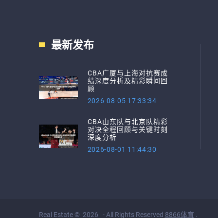
最新发布
CBA广厦与上海对抗赛成
绩深度分析及精彩瞬间回
顾
2026-08-05 17:33:34
CBA山东队与北京队精彩
对决全程回顾与关键时刻
深度分析
2026-08-01 11:44:30
Real Estate
©
2026
- All Rights Reserved
8866体育
.