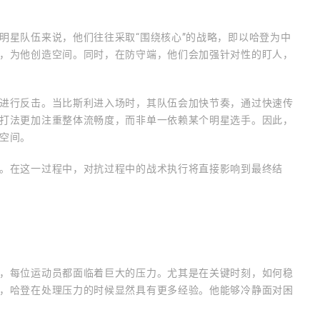
明星队伍来说，他们往往采取“围绕核心”的战略，即以哈登为中
，为他创造空间。同时，在防守端，他们会加强针对性的盯人，
进行反击。当比斯利进入场时，其队伍会加快节奏，通过快速传
打法更加注重整体流畅度，而非单一依赖某个明星选手。因此，
空间。
。在这一过程中，对抗过程中的战术执行将直接影响到最终结
，每位运动员都面临着巨大的压力。尤其是在关键时刻，如何稳
，哈登在处理压力的时候显然具有更多经验。他能够冷静面对困