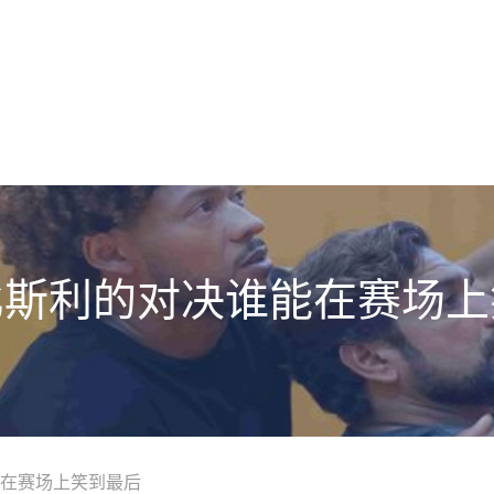
比斯利的对决谁能在赛场上
在赛场上笑到最后