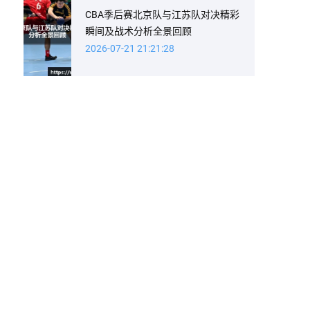
CBA季后赛北京队与江苏队对决精彩
瞬间及战术分析全景回顾
2026-07-21 21:21:28