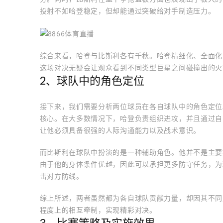
投射不如哈登稳定，但却能通过突破给对手制造压力。
综合来看，哈登与比斯利各有千秋。哈登精细化、全面化
这场对决无疑会让观众看到不同类型巨星之间碰撞出的火
2、球队中的角色定位
接下来，我们需要分析两位球员在各自球队中的角色定位
核心。在大多数情况下，哈登负责组织进攻，并且通过自
让他必须具备很强的人际沟通能力以及战术意识。
而比斯利在球队中扮演的是一种辅助角色。他并不是主要
由于他的身体条件优越，因此可以承担更多防守任务，为
击对方防线。
综上所述，两者虽然都为各自球队贡献力量，却因其不同
程度上的相互牵制，实现精彩对决。