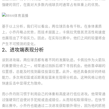
强硬的背打，在面对大多数内线球员时通常占有体重上的优势。
基于以上分析，我们可以看出，两位球员各有千秋。在身体素质
上，小乔丹略占优势，而技术层面上，卡佩拉凭借其灵活性和速度
也展现出了不俗实力。因此，在实际比赛中，他们之间的较量将会
产生不可预测的变化。
2、进攻端表现分析
谈到进攻端，两位球员都有着不同的发展轨迹。卡佩拉作为火箭队
的重要得分点之一，经常通过挡拆后顺下寻找机会。他依靠卓越的
位置感，总能及时找到最佳投篮位置。此外，他还具备良好的终结
能力，多次用扣篮或近距离投篮来兑现得分机会。这种风格让他在
快速反击中显得尤为致命。
而小乔丹则习惯于利用自己的体重和高度进行低位进攻。他常常通
过强硬背打迫使对手犯规或造成错位，从而轻松取得得分。在快节
奏比赛中，小乔丹也能通过二次进攻获取额外得分，因为他的抓抢