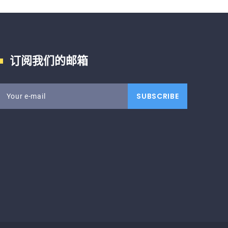
订阅我们的邮箱
SUBSCRIBE
Your e-mail