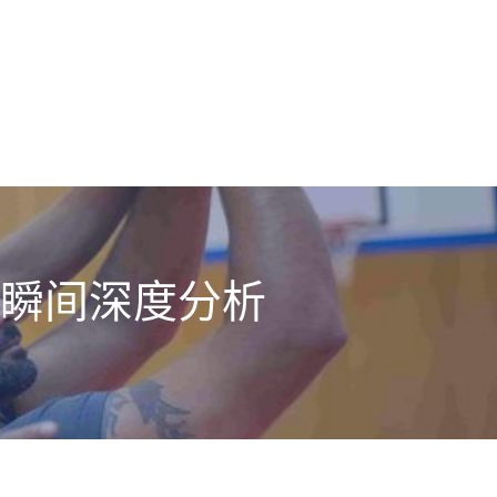
彩瞬间深度分析