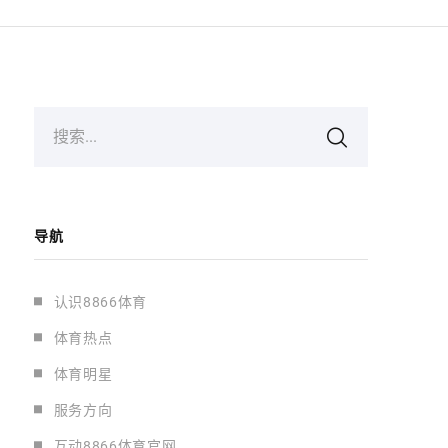
搜索...
导航
认识8866体育
体育热点
体育明星
服务方向
互动8866体育官网