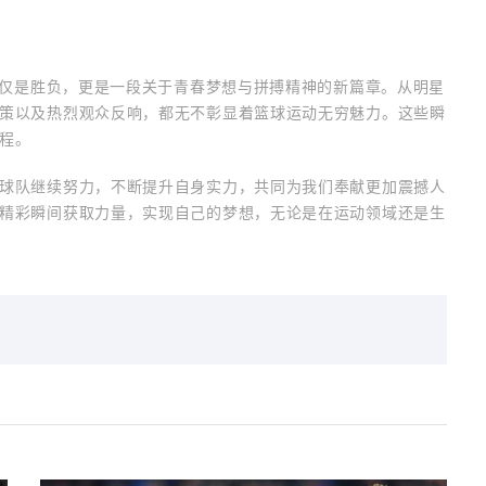
仅仅是胜负，更是一段关于青春梦想与拼搏精神的新篇章。从明星
策以及热烈观众反响，都无不彰显着篮球运动无穷魅力。这些瞬
程。
球队继续努力，不断提升自身实力，共同为我们奉献更加震撼人
精彩瞬间获取力量，实现自己的梦想，无论是在运动领域还是生