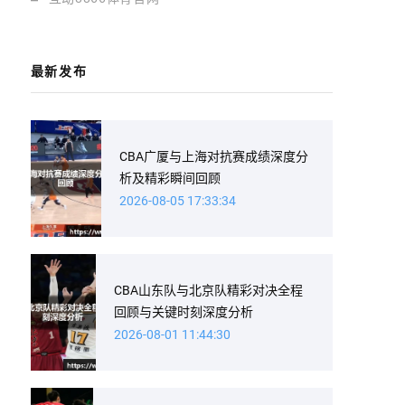
最新发布
CBA广厦与上海对抗赛成绩深度分
析及精彩瞬间回顾
2026-08-05 17:33:34
CBA山东队与北京队精彩对决全程
回顾与关键时刻深度分析
2026-08-01 11:44:30