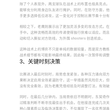
除了个人表现外，两支球队在战术上的布置也极具亮点。
能够充分利用身边队友进行掩护。同时，在防守方面，他
手更多选择低位进攻，这一变化对于控制比赛节奏十分有
相较之下，老鹰则展示出了更加灵活多变的攻击方式。在
手中。这种流畅而高效的传递使得独行侠难以适应。而且
动和切入撕扯对方防线，为外围 shooters 创造机会。
这种战术上的博弈不只是单纯的数据较量，而是双方教练
战术细节都有可能影响最终结果，因此每一次暂停和调整
3、关键时刻决策
比赛进入最后时刻时，局势愈发紧张，各种压力涌向双方
果断决定启用全场紧逼防守，这一举措虽然风险巨大，但
没有完全奏效，因为老鹰凭借经验及时调整打法，有效破
同时，在最后几分钟内，当局势依旧不明朗时，东契奇作
过精准判断不断寻找最佳出手机会。在他接连完成几次关
种心理素质以及临场决策能力，不仅展现了一名优秀球員