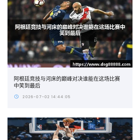
阿根廷竞技与河床的巅峰对决谁能在这场比赛
中笑到最后
2026-07-02 14:44:05