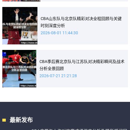
CBA山东队与北京队精彩对决全程回顾与关键
时刻深度分析
2026-08-01 11:44:30
CBA季后赛北京队与江苏队对决精彩瞬间及战术
分析全景回顾
2026-07-21 21:21:28
最新发布