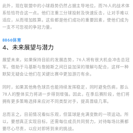
此外，现在联盟中的小球趋势仍然占据主导地位，而76人的战术体
系恰恰符合这一点。他们注重三分球投射及快速反击，让对手难以
适应，从而增加胜算。这些都是他们成功的重要因素，使他们成为
一支不可忽视的争冠力量。
8866体育
4、未来展望与潜力
展望未来，如果保持目前的发展态势，76人将有很大机会冲击总冠
军。借助于马基斯与詹姆斯之间日益加深的理解与配合，这样一种
默契无疑会让他们在关键比赛中更加游刃有余。
同时，如果其他角色球员也能持续发挥稳定，同时避免伤病，那么
78人的整体实力将进一步得到增强。因此，在季后赛阶段，他们将
拥有更多策略选择来应对不同类型对手，提高晋级几率。
总而言之，目前情况看似乐观，但篮球是充满变数的一项运动。所
以，要想真正实现目标，还需每位成员共同努力，对待每场比赛都
要尽心尽责，以应对即将到来的挑战。