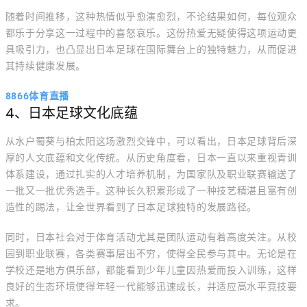
随着时间推移，这种热情似乎愈演愈烈，不论结果如何，每位观众
都乐于分享这一过程中的喜怒哀乐。这份热爱无疑使得这项运动更
具吸引力，也凸显出日本足球在国际舞台上的独特魅力，从而促进
其持续健康发展。
8866体育直播
4、日本足球文化底蕴
从水户蜀葵与柏太阳这场激烈交锋中，可以看出，日本足球背后深
厚的人文底蕴和文化传统。从历史角度看，日本一直以来重视青训
体系建设，通过扎实的人才培养机制，为国家队及职业联赛输送了
一批又一批优秀选手。这种长久积累形成了一种技艺精湛且富有创
造性的踢法，让全世界看到了日本足球独特的发展路径。
同时，日本社会对于体育活动尤其是团队运动有着高度关注。从校
园到职业联赛，各类赛事层出不穷，使得全民参与其中。无论是在
学校还是地方俱乐部，都能看到少年儿童因热爱而投入训练，这样
良好的生态环境使得年轻一代能够迅速成长，并适应高水平竞技要
求。