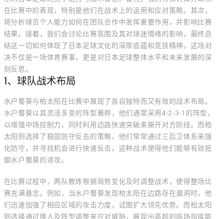
在比赛中的表现，特别是他们在战术上的运用和应对策略。其次，
将分析球员个人能力如何在团队合作中发挥重要作用，并影响比赛
结果。接着，我们会讨论比赛氛围及其对球迷情绪的影响，最终总
结这一切如何体现了日本足球文化的深厚底蕴和竞技精神。这场对
决不仅是一场体育赛事，更是对日本足球整体水平和未来发展的深
刻反思。
1、球队战术布局
水户蜀葵与柏太阳在比赛中展现了各自独特而又有效的战术布局。
水户蜀葵以其灵活多变的阵型著称，他们通常采用4-2-3-1的阵型，
以增强中场控制力，同时利用边路快速突破来撕开对方防线。而柏
太阳则选择了稳固防守反击的策略，他们常常通过三后卫体系来强
化防守，并寻找机会进行快速反击，这种战术使得他们能够有效抵
御水户蜀葵的进攻。
在比赛过程中，两队教练根据局势变化及时调整战术，使得整场比
赛充满悬念。例如，当水户蜀葵发现柏太阳在边路存在漏洞时，他
们迅速加强了相应区域的攻击力度，试图扩大领先优势。而柏太阳
则选择通过换人及阵型调整来应对威胁，展现出高超的临场指挥能