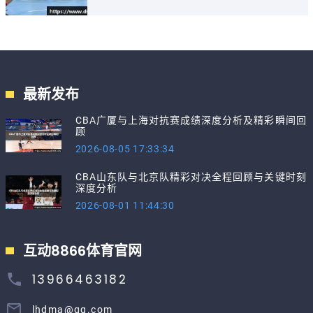
最新发布
CBA广厦与上海对抗赛成绩深度分析及精彩瞬间回
顾
2026-08-05 17:33:34
CBA山东队与北京队精彩对决全程回顾与关键时刻
深度分析
2026-08-01 11:44:30
互动8866体育官网
13966463182
lhdma@qq.com