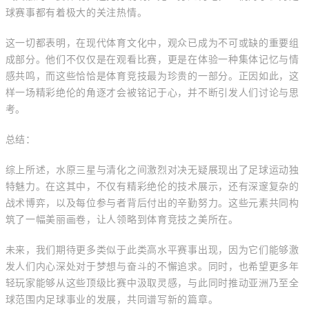
球赛事都有着极大的关注热情。
这一切都表明，在现代体育文化中，观众已成为不可或缺的重要组
成部分。他们不仅仅是在观看比赛，更是在体验一种集体记忆与情
感共鸣，而这些恰恰是体育竞技最为珍贵的一部分。正因如此，这
样一场精彩绝伦的角逐才会被铭记于心，并不断引发人们讨论与思
考。
总结：
综上所述，水原三星与清化之间激烈对决无疑展现出了足球运动独
特魅力。在这其中，不仅有精彩绝伦的技术展示，还有深邃复杂的
战术博弈，以及每位参与者背后付出的辛勤努力。这些元素共同构
筑了一幅美丽画卷，让人领略到体育竞技之美所在。
未来，我们期待更多类似于此类高水平赛事出现，因为它们能够激
发人们内心深处对于梦想与奋斗的不懈追求。同时，也希望更多年
轻玩家能够从这些顶级比赛中汲取灵感，与此同时推动亚洲乃至全
球范围内足球事业的发展，共同谱写新的篇章。