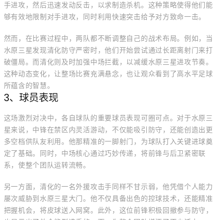
手进攻，然后迅速发动反击，以求制造杀机。这种策略使得他们能
够有效地限制对手进攻，同时利用快速突击给予对方致命一击。
然而，在比赛过程中，两队都不断调整自己的战术布局。例如，当
水原三星发现清化防守严密时，他们开始尝试通过长距离射门来打
破僵局。而清化则及时加强中场拦截，以减缓水原三星进攻节奏。
这种动态变化，让整场比赛充满悬念，也让观众看到了高水平足球
所蕴含的智慧。
3、球员表现
这场激烈对决中，各自球队的重要球员表现可圈可点。对于水原三
星来说，中锋在禁区内灵活游动，不仅能吸引防守，还能创造出更
多空档供队友利用。他那精准的一脚射门，为球队打入关键进球奠
定了基础。同时，中场核心通过巧妙传递，将前锋与后卫紧密联
系，使整个团队运转流畅。
另一方面，清化的一名外援攻击手同样不甘示弱，他凭借个人能力
屡次威胁到水原三星大门。他不仅具备出色的控球技术，还能精准
把握机会，将皮球送入网窝。此外，这位前锋积极回撤参与防守，