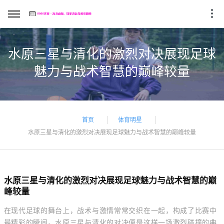
水原三星与清化的激烈对决展现足球
魅力与战术智慧的巅峰较量
首页
体育明星
水原三星与清化的激烈对决展现足球魅力与战术智慧的巅峰较量
水原三星与清化的激烈对决展现足球魅力与战术智慧的巅
峰较量
在现代足球的舞台上，战术与激情常常交织在一起，构成了比赛中
最精彩的瞬间。水原三星与清化的对决便是这样一场激烈碰撞的典