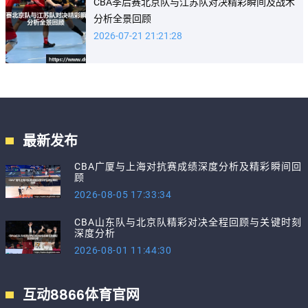
CBA季后赛北京队与江苏队对决精彩瞬间及战术
分析全景回顾
2026-07-21 21:21:28
最新发布
CBA广厦与上海对抗赛成绩深度分析及精彩瞬间回
顾
2026-08-05 17:33:34
CBA山东队与北京队精彩对决全程回顾与关键时刻
深度分析
2026-08-01 11:44:30
互动8866体育官网