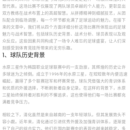
型代表。这场比赛不仅展现了两队球员卓越的个人能力，更彰显出
双方教练在战术布置上的高超智慧。从拼搏精神到细腻技艺，从团
队配合到临场调整，每一个环节都充满了足球运动的魅力。在接下
来的文章中，我们将从四个方面详细分析这场比赛所体现出的足球
魅力与战术智慧，包括球队历史背景、战术分析、球员表现以及观
众反应。这些因素共同构成了一场令人难忘的足球盛宴，让人们深
刻感受到体育竞技所带来的无穷乐趣。
1、球队历史背景
水原三星作为韩国职业足球联赛中的一支劲旅，其辉煌的历史让许
多球迷为之倾倒。成立于1996年的水原三星，在短短数年内便迅速
崛起，赢得了多个联赛冠军和杯赛荣誉。球队凭借强大的青训体系
和优质的外援选择，不断刷新着自身记录。在这样的背景下，水原
三星始终保持着对胜利的不懈追求，这也使得他们每一场比赛都充
满着竞争压力。
相较之下，清化虽然是来自越南的一支年轻球队，但其发展势头不
容小觑。近年来，清化通过引进优秀外援及加强青训体系，逐渐提
升了自己的综合实力。他们在国内联赛中的表现也越来越稳定，多