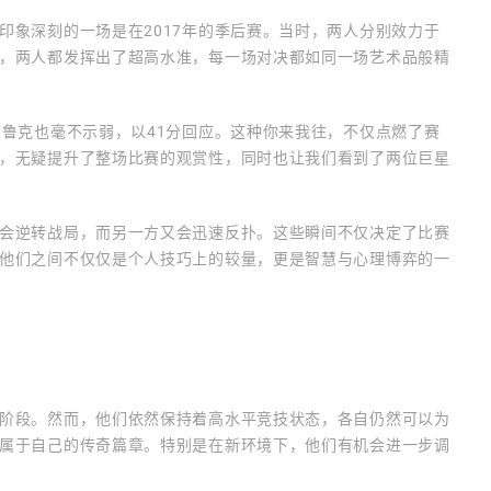
印象深刻的一场是在2017年的季后赛。当时，两人分别效力于
，两人都发挥出了超高水准，每一场对决都如同一场艺术品般精
布鲁克也毫不示弱，以41分回应。这种你来我往，不仅点燃了赛
，无疑提升了整场比赛的观赏性，同时也让我们看到了两位巨星
会逆转战局，而另一方又会迅速反扑。这些瞬间不仅决定了比赛
他们之间不仅仅是个人技巧上的较量，更是智慧与心理博弈的一
阶段。然而，他们依然保持着高水平竞技状态，各自仍然可以为
属于自己的传奇篇章。特别是在新环境下，他们有机会进一步调