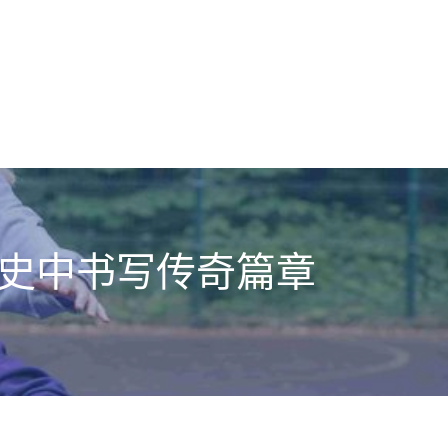
历史中书写传奇篇章