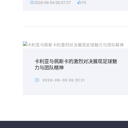
2026-06-04 06:07:37
75
卡利亚与佩斯卡的激烈对决展现足球魅
力与团队精神
2026-06-03 06:23:21