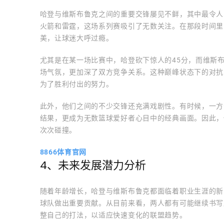
哈登与维斯布鲁克之间的重要交锋屡见不鲜，其中最令人
火箭和雷霆，这场系列赛吸引了无数关注。在那段时间里
美，让球迷大呼过瘾。
尤其是在某一场比赛中，哈登砍下惊人的45分，而维斯
场气氛，更加深了双方竞争关系。这种巅峰状态下的对抗
为了胜利付出的努力。
此外，他们之间的不少交锋还充满戏剧性。有时候，一方
结果，更成为无数篮球爱好者心目中的经典画面。因此，
次次碰撞。
8866体育官网
4、未来发展潜力分析
随着年龄增长，哈登与维斯布鲁克都面临着职业生涯的新
球队做出重要贡献。从目前来看，两人都有可能继续书写
整自己的打法，以适应快速变化的联盟趋势。