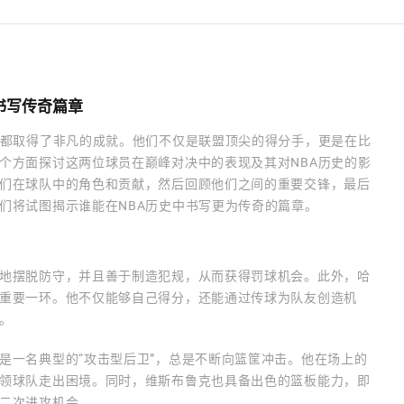
书写传奇篇章
中都取得了非凡的成就。他们不仅是联盟顶尖的得分手，更是在比
个方面探讨这两位球员在巅峰对决中的表现及其对NBA历史的影
们在球队中的角色和贡献，然后回顾他们之间的重要交锋，最后
们将试图揭示谁能在NBA历史中书写更为传奇的篇章。
地摆脱防守，并且善于制造犯规，从而获得罚球机会。此外，哈
重要一环。他不仅能够自己得分，还能通过传球为队友创造机
。
是一名典型的“攻击型后卫”，总是不断向篮筐冲击。他在场上的
领球队走出困境。同时，维斯布鲁克也具备出色的篮板能力，即
二次进攻机会。