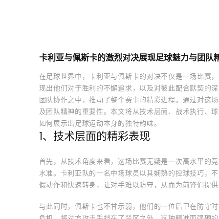
卡利亚与佩斯卡的激烈对决展现足球魅力与团队
在足球世界中，卡利亚与佩斯卡的对决不仅是一场比赛，
现出他们对于胜利的不懈追求，以及对彼此配合默契的深
团队协作之中，推动了整个赛事的精彩进程。通过对这场
及团队精神的重要性。本文将从技术层面、战术执行、球
如何展示出足球运动本身的独特韵味。
1、技术层面的精彩表现
首先，从技术角度来看，这场比赛无疑是一次高水平的竞
水准。卡利亚队的一名中场球员以其娴熟的控球技巧，不
假动作和快速转身，让对手难以防守，从而为前锋们提供
与此同时，佩斯卡也不甘示弱，他们的一位后卫在防守时
危机，将对方攻击手挡在了禁区之外。这种精准而强硬的