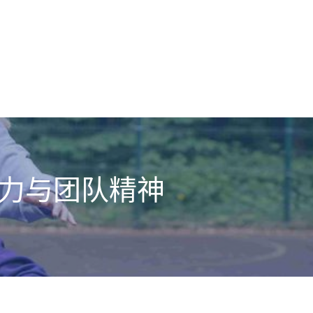
力与团队精神