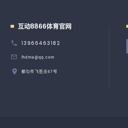
互动8866体育官网
13966463182
lhdma@qq.com
都匀市飞签庄67号