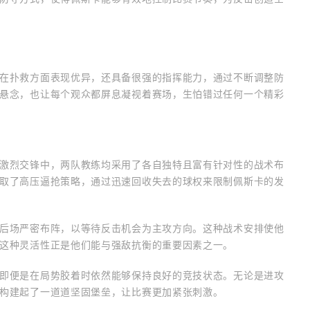
在扑救方面表现优异，还具备很强的指挥能力，通过不断调整防
悬念，也让每个观众都屏息凝视着赛场，生怕错过任何一个精彩
激烈交锋中，两队教练均采用了各自独特且富有针对性的战术布
取了高压逼抢策略，通过迅速回收失去的球权来限制佩斯卡的发
后场严密布阵，以等待反击机会为主攻方向。这种战术安排使他
这种灵活性正是他们能与强敌抗衡的重要因素之一。
即便是在局势胶着时依然能够保持良好的竞技状态。无论是进攻
构建起了一道道坚固堡垒，让比赛更加紧张刺激。