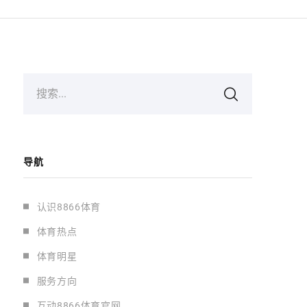
搜索...
导航
认识8866体育
体育热点
体育明星
服务方向
互动8866体育官网