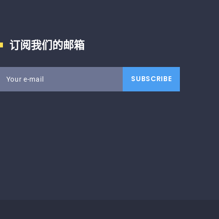
订阅我们的邮箱
SUBSCRIBE
Your e-mail