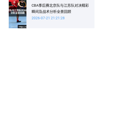
CBA季后赛北京队与江苏队对决精彩
瞬间及战术分析全景回顾
2026-07-21 21:21:28