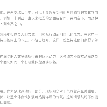
素。在两支球队当中，可以明显感受到他们各自独特的文化氛围
。例如，卡利亚一直以来推崇的是团结合作，共同奋斗。而这种
入到比赛之中。
鼓励年轻球员大胆尝试，用实际行动证明自己的能力。在这样一
持昂扬向上的斗志，不轻言放弃，这样一份坚持让他们赢得了尊
种深厚的人文底蕴所带来的巨大动力。这种动力不仅推动着球员
个团队如同一个有机整体般运转顺畅。
用。作为足球运动的一部分，现场观众对于气氛营造至关重要。
伏，让整个体育馆弥漫着热情洋溢的气氛。这种情感共鸣不仅提
认同感。