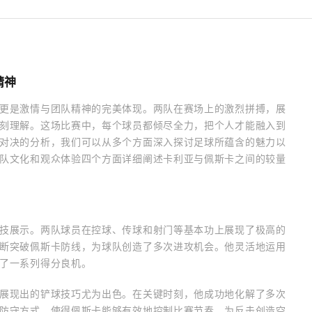
精神
更是激情与团队精神的完美体现。两队在赛场上的激烈拼搏，展
刻理解。这场比赛中，每个球员都倾尽全力，把个人才能融入到
对决的分析，我们可以从多个方面深入探讨足球所蕴含的魅力以
队文化和观众体验四个方面详细阐述卡利亚与佩斯卡之间的较量
技展示。两队球员在控球、传球和射门等基本功上展现了极高的
断突破佩斯卡防线，为球队创造了多次进攻机会。他灵活地运用
了一系列得分良机。
展现出的铲球技巧尤为出色。在关键时刻，他成功地化解了多次
防守方式，使得佩斯卡能够有效地控制比赛节奏，为反击创造空