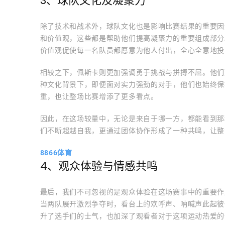
3、球队文化及凝聚力
除了技术和战术外，球队文化也是影响比赛结果的重要因
和价值观，这些都是帮助他们提高凝聚力的重要组成部分
价值观促使每一名队员都愿意为他人付出，全心全意地投
相较之下，佩斯卡则更加强调勇于挑战与拼搏不屈。他们
种文化背景下，即便面对实力强劲的对手，他们也始终保
重，也让整场比赛增添了更多看点。
因此，在这场较量中，无论是来自于哪一方，都能看到那
们不断超越自我，更通过团体协作形成了一种共鸣，让整
8866体育
4、观众体验与情感共鸣
最后，我们不可忽视的是观众体验在这场赛事中的重要作
当两队展开激烈争夺时，看台上的欢呼声、呐喊声此起彼
升了选手们的士气，也加深了观看者对于这项运动热爱的