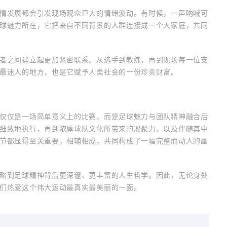
情发展都会引发现场观众巨大的情绪波动。有时候，一声呐喊可
球魅力所在，它把来自不同背景的人群连接成一个大家庭，共同
者之间建立起更加紧密联系。从选手到教练，再到现场每一位支
最迷人的地方，也是它赋予人类社会的一份珍贵财富。
仅仅是一场简单意义上的比赛，而是足球魅力与团队精神融合后
细致地执行，再到浓厚球队文化所带来的凝聚力，以及伴随其中
节都显得至关重要，相辅相成，共同构成了一幅完整而动人的画
略到足球精神背后更深邃、更丰富的人生哲学。因此，无论身处
们热爱这个伟大运动最真实最美丽的一面。