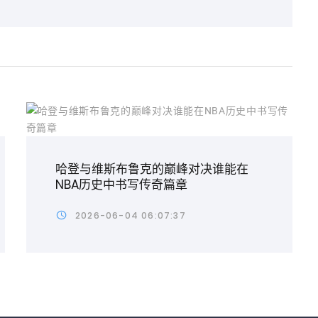
哈登与维斯布鲁克的巅峰对决谁能在
NBA历史中书写传奇篇章
2026-06-04 06:07:37