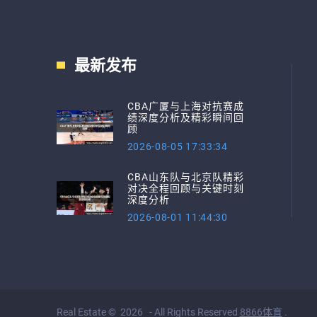
最新发布
CBA广厦与上海对抗赛成
绩深度分析及精彩瞬间回
顾
2026-08-05 17:33:34
CBA山东队与北京队精彩
对决全程回顾与关键时刻
深度分析
2026-08-01 11:44:30
Real Estate
©
2026
- All Rights Reserved
8866体育
.