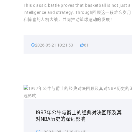
This classic battle proves that basketball is not just 
intelligence and strategy. Through
和惊喜的人机大战，共同推动篮球运动的发展！
2026-05-21 10:21:53
61
1997年公牛与爵士的经典对决回顾及其
对NBA历史的深远影响
2026-05-21 10:21:45