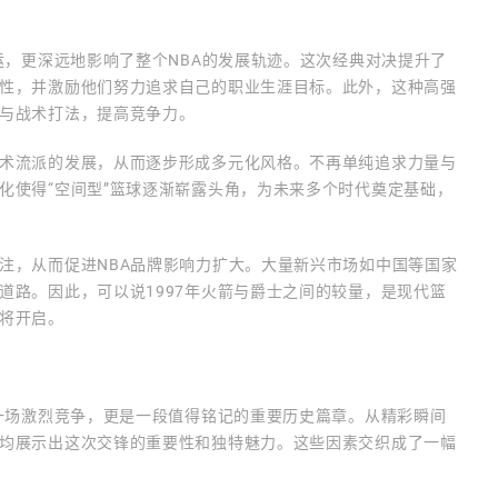
运，更深远地影响了整个NBA的发展轨迹。这次经典对决提升了
性，并激励他们努力追求自己的职业生涯目标。此外，这种高强
与战术打法，提高竞争力。
术流派的发展，从而逐步形成多元化风格。不再单纯追求力量与
化使得“空间型”篮球逐渐崭露头角，为未来多个时代奠定基础，
注，从而促进NBA品牌影响力扩大。大量新兴市场如中国等国家
道路。因此，可以说1997年火箭与爵士之间的较量，是现代篮
将开启。
是一场激烈竞争，更是一段值得铭记的重要历史篇章。从精彩瞬间
均展示出这次交锋的重要性和独特魅力。这些因素交织成了一幅