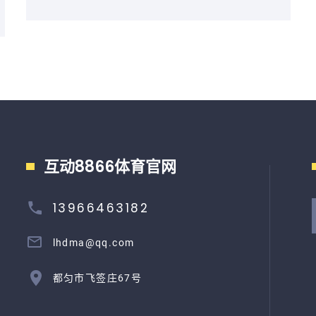
互动8866体育官网
13966463182
lhdma@qq.com
都匀市飞签庄67号