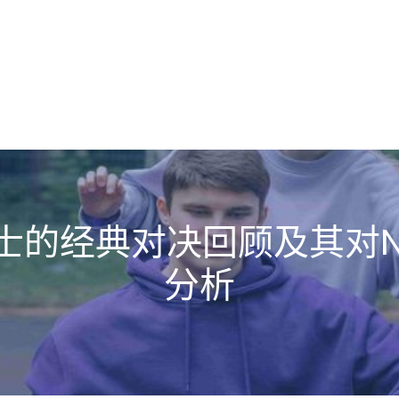
爵士的经典对决回顾及其对
分析