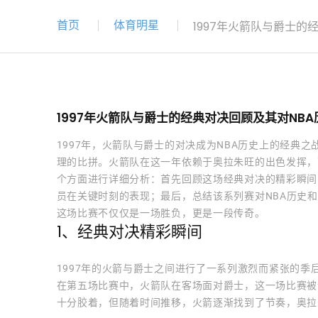
首页
体育明星
1997年火箭队与爵士的
1997年火箭队与爵士的经典对决回顾及其对NB
1997年，火箭队与爵士的对决成为NBA历史上的经典
理的比拼。火箭队在这一年依赖于奥拉朱旺的出色发挥，
个方面进行详细分析：首先回顾这场经典对决的精彩瞬间
员在关键时刻的表现；最后，总结该系列赛对NBA历史
这场比赛不仅仅是一场胜负，更是一段传奇。
1、经典对决精彩瞬间
1997年的火箭与爵士之间进行了一系列激烈而紧张的
在第五场比赛中，火箭队在客场面对爵士，这一场比赛被
十分胶着，但随着时间推移，火箭逐渐找到了节奏，奥拉