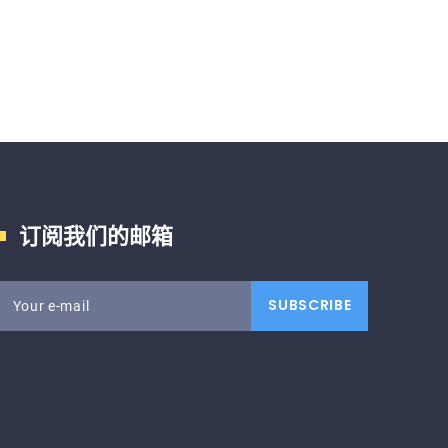
订阅我们的邮箱
SUBSCRIBE
Your e-mail