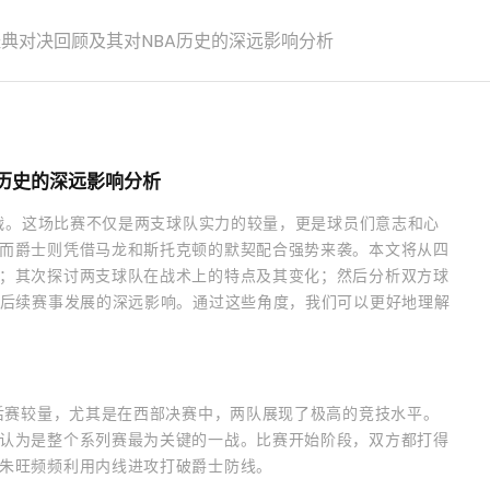
经典对决回顾及其对NBA历史的深远影响分析
A历史的深远影响分析
之战。这场比赛不仅是两支球队实力的较量，更是球员们意志和心
而爵士则凭借马龙和斯托克顿的默契配合强势来袭。本文将从四
；其次探讨两支球队在战术上的特点及其变化；然后分析双方球
和后续赛事发展的深远影响。通过这些角度，我们可以更好地理解
季后赛较量，尤其是在西部决赛中，两队展现了极高的竞技水平。
认为是整个系列赛最为关键的一战。比赛开始阶段，双方都打得
朱旺频频利用内线进攻打破爵士防线。