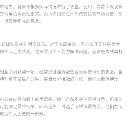
过程中，各自都根据实际情况进行了调整。例如，当爵士发现自
其他角色球员站出来。而火箭则通过不断改变快攻节奏反击，加
一场较量都充满悬念。
刻扛起球队重任的明星球员。对于火箭来说，奥拉朱旺无疑是最大
领全队走向胜利。他多次用个人能力解决问题，无论是内线单打
相互之间默契十足，经常通过挡拆配合或无私传球创造机会。当
特别是在最后几分钟，每当比分接近的时候，他们总能保持冷
。
小前锋皮蓬和爵士的里德等。他们虽然不是主要得分手，但却能
可能决定最终结果，因此这些二线选手同样值得赞赏。他们共同
成为伟大历史的一部分。