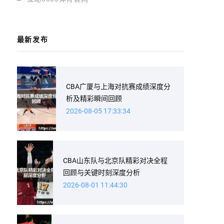
最新发布
CBA广厦与上海对抗赛成绩深度分
析及精彩瞬间回顾
2026-08-05 17:33:34
CBA山东队与北京队精彩对决全程
回顾与关键时刻深度分析
2026-08-01 11:44:30