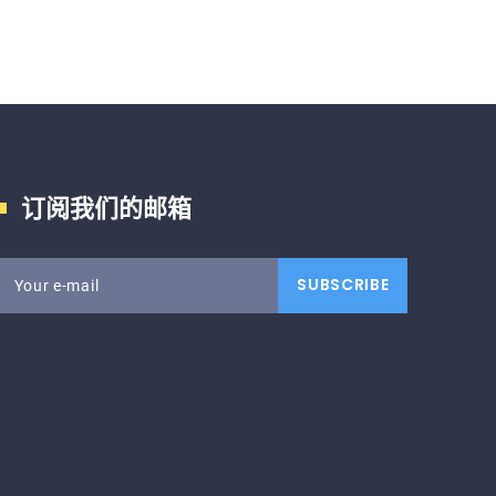
订阅我们的邮箱
SUBSCRIBE
Your e-mail