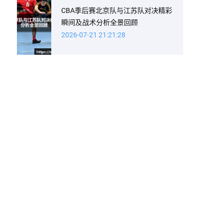
CBA季后赛北京队与江苏队对决精彩
瞬间及战术分析全景回顾
2026-07-21 21:21:28