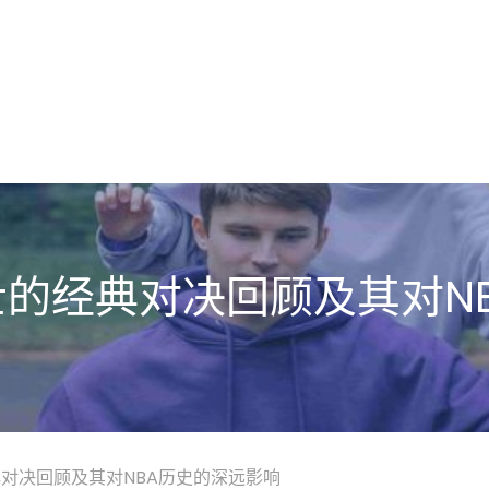
爵士的经典对决回顾及其对N
典对决回顾及其对NBA历史的深远影响