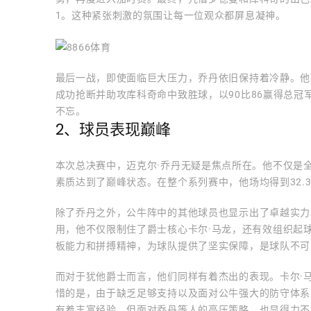
1。这种紧张刺激的氛围让每一位观众都屏息凝神。
最后一战，即使面临巨大压力，乔丹依旧保持着冷静。他
成功抢断并助攻库科奇命中致胜球，以90比86赢得总
不忘。
2、球员表现巅峰
本次总决赛中，迈克尔·乔丹无疑是焦点所在。他不仅是
素质达到了巅峰状态。在整个系列赛中，他场均得到32
除了乔丹之外，公牛阵中的其他球员也显示出了卓越实力
用，他不仅限制住了爵士核心卡尔·马龙，还有效组织起
板能力和拼搏精神，为球队提供了坚实保障，是球队不可
而对于犹他爵士而言，他们同样有着杰出的表现。卡尔·
惜的是，由于缺乏足够支持以及面对公牛强大的防守体系
有着丰富经验，但面对乔丹等人的高压策略，也显得力不