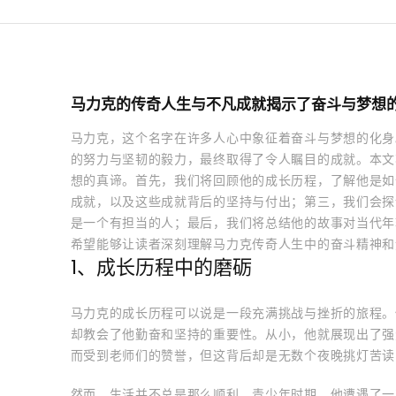
马力克的传奇人生与不凡成就揭示了奋斗与梦想
马力克，这个名字在许多人心中象征着奋斗与梦想的化身
的努力与坚韧的毅力，最终取得了令人瞩目的成就。本文
想的真谛。首先，我们将回顾他的成长历程，了解他是如
成就，以及这些成就背后的坚持与付出；第三，我们会探
是一个有担当的人；最后，我们将总结他的故事对当代年
希望能够让读者深刻理解马力克传奇人生中的奋斗精神和
1、成长历程中的磨砺
马力克的成长历程可以说是一段充满挑战与挫折的旅程。
却教会了他勤奋和坚持的重要性。从小，他就展现出了强
而受到老师们的赞誉，但这背后却是无数个夜晚挑灯苦读
然而，生活并不总是那么顺利。青少年时期，他遭遇了一