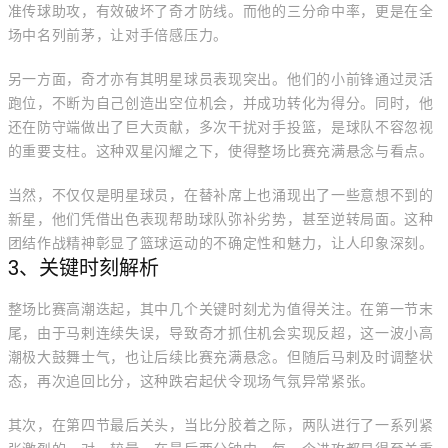
准传球助攻，有效破坏了奇才防线。而他的三分命中率，更是在全
场中名列前茅，让对手倍感压力。
另一方面，奇才亦有其明星球员表现突出。他们的小前锋通过灵活
跑位，不断为自己创造出空位机会，并成功转化为得分。同时，他
还在防守端做出了巨大贡献，多次干扰对手投篮，是球队不容忽视
的重要支柱。这种双星闪耀之下，使得整场比赛充满悬念与看点。
当然，不仅仅是明星球员，在替补席上也涌现出了一些意想不到的
新星，他们凭借出色表现帮助球队弥补劣势，甚至逆转局面。这种
团结作战精神彰显了篮球运动的不确定性和魅力，让人印象深刻。
3、关键时刻解析
整场比赛高潮迭起，其中几个关键时刻尤为值得关注。在第一节末
尾，由于马剌连续失误，导致奇才抓住机会实现反超，这一波小高
潮极大鼓舞士气，也让后续比赛充满悬念。但随后马剌及时调整状
态，再次追回比分，这种跌宕起伏令现场气氛异常紧张。
其次，在第四节最后关头，当比分胶着之际，两队进行了一系列紧