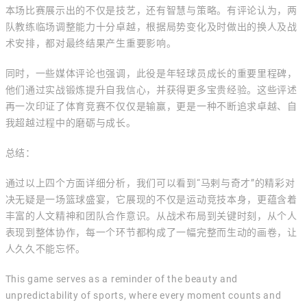
本场比赛展示出的不仅是技艺，还有智慧与策略。有评论认为，两
队教练临场调整能力十分卓越，根据局势变化及时做出的换人及战
术安排，都对最终结果产生重要影响。
同时，一些媒体评论也强调，此役是年轻球员成长的重要里程碑，
他们通过实战锻炼提升自我信心，并获得更多宝贵经验。这些评述
再一次印证了体育竞赛不仅仅是输赢，更是一种不断追求卓越、自
我超越过程中的磨砺与成长。
总结：
通过以上四个方面详细分析，我们可以看到“马剌与奇才”的精彩对
决无疑是一场篮球盛宴，它展现的不仅是运动竞技本身，更蕴含着
丰富的人文精神和团队合作意识。从战术布局到关键时刻，从个人
表现到整体协作，每一个环节都构成了一幅完整而生动的画卷，让
人久久不能忘怀。
This game serves as a reminder of the beauty and
unpredictability of sports, where every moment counts and