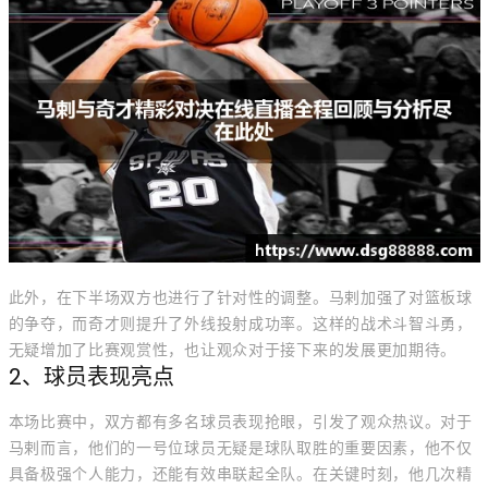
此外，在下半场双方也进行了针对性的调整。马剌加强了对篮板球
的争夺，而奇才则提升了外线投射成功率。这样的战术斗智斗勇，
无疑增加了比赛观赏性，也让观众对于接下来的发展更加期待。
2、球员表现亮点
本场比赛中，双方都有多名球员表现抢眼，引发了观众热议。对于
马剌而言，他们的一号位球员无疑是球队取胜的重要因素，他不仅
具备极强个人能力，还能有效串联起全队。在关键时刻，他几次精