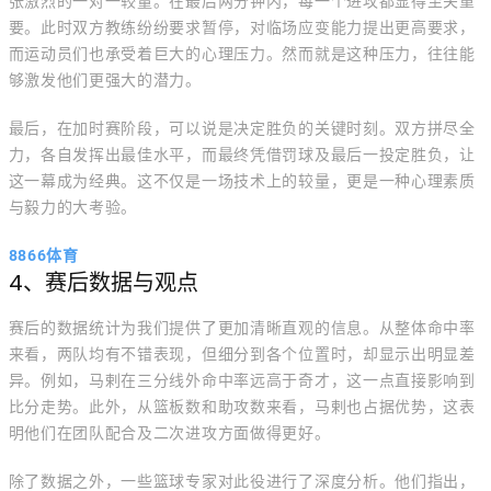
张激烈的一对一较量。在最后两分钟内，每一个进攻都显得至关重
要。此时双方教练纷纷要求暂停，对临场应变能力提出更高要求，
而运动员们也承受着巨大的心理压力。然而就是这种压力，往往能
够激发他们更强大的潜力。
最后，在加时赛阶段，可以说是决定胜负的关键时刻。双方拼尽全
力，各自发挥出最佳水平，而最终凭借罚球及最后一投定胜负，让
这一幕成为经典。这不仅是一场技术上的较量，更是一种心理素质
与毅力的大考验。
8866体育
4、赛后数据与观点
赛后的数据统计为我们提供了更加清晰直观的信息。从整体命中率
来看，两队均有不错表现，但细分到各个位置时，却显示出明显差
异。例如，马剌在三分线外命中率远高于奇才，这一点直接影响到
比分走势。此外，从篮板数和助攻数来看，马剌也占据优势，这表
明他们在团队配合及二次进攻方面做得更好。
除了数据之外，一些篮球专家对此役进行了深度分析。他们指出，