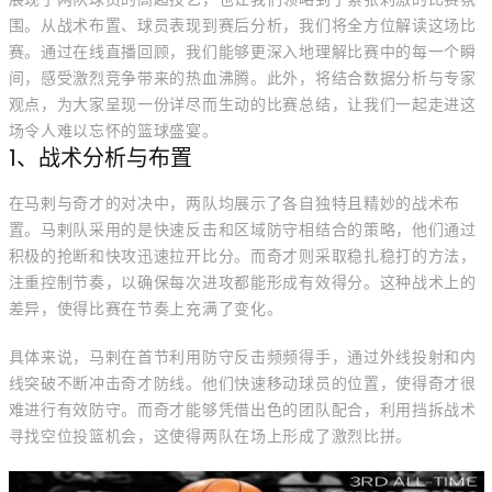
围。从战术布置、球员表现到赛后分析，我们将全方位解读这场比
赛。通过在线直播回顾，我们能够更深入地理解比赛中的每一个瞬
间，感受激烈竞争带来的热血沸腾。此外，将结合数据分析与专家
观点，为大家呈现一份详尽而生动的比赛总结，让我们一起走进这
场令人难以忘怀的篮球盛宴。
1、战术分析与布置
在马剌与奇才的对决中，两队均展示了各自独特且精妙的战术布
置。马剌队采用的是快速反击和区域防守相结合的策略，他们通过
积极的抢断和快攻迅速拉开比分。而奇才则采取稳扎稳打的方法，
注重控制节奏，以确保每次进攻都能形成有效得分。这种战术上的
差异，使得比赛在节奏上充满了变化。
具体来说，马剌在首节利用防守反击频频得手，通过外线投射和内
线突破不断冲击奇才防线。他们快速移动球员的位置，使得奇才很
难进行有效防守。而奇才能够凭借出色的团队配合，利用挡拆战术
寻找空位投篮机会，这使得两队在场上形成了激烈比拼。