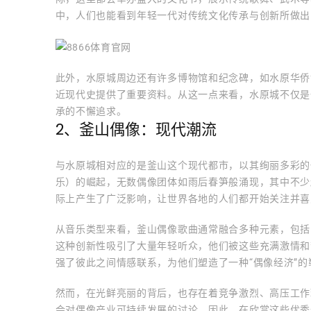
中，人们也能看到年轻一代对传统文化传承与创新所做出
此外，水原城周边还有许多博物馆和纪念碑，如水原华侨
近现代史提供了重要资料。从这一点来看，水原城不仅是
承的不懈追求。
2、釜山偶像：现代潮流
与水原城相对应的是釜山这个现代都市，以其绚丽多彩的偶
乐）的崛起，无数偶像团体如雨后春笋般涌现，其中不少
际上产生了广泛影响，让世界各地的人们都开始关注并喜
从音乐类型来看，釜山偶像歌曲通常融合多种元素，包括
这种创新性吸引了大量年轻听众，他们被这些充满激情和
强了彼此之间情感联系，为他们塑造了一种“偶像经济”的
然而，在光鲜亮丽的背后，也存在着竞争激烈、高压工作
会对偶像产业可持续发展的讨论。因此，在欣赏这些优秀