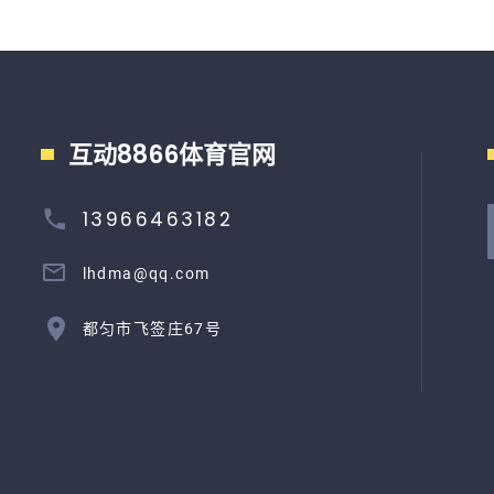
互动8866体育官网
13966463182
lhdma@qq.com
都匀市飞签庄67号