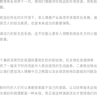
教育体系培养下一代，使他们理解并珍视这些珍贵资源，将有助
赢。
愈加白热化的大环境下，本土偶像产业亟须寻求差异化发展，通
高艺人的综合素质，也是未来成功的重要保障。
满活力的新生态系统。这不仅能让更多人领略到来自东方的小国
故事。
个兼具深厚历史底蕴和蓬勃生机的新加坡。在全球化浪潮席卷
供了一幅关于时间流逝中人类创造性的生动画卷。二者既反映出
让我们更加深入理解今日之韩国以及全球其他地区面临的问题及
新时代的人们可以勇敢探索属于自己的道路，让过往辉煌永远铭
次美好的相遇都是一种永恒，而正是这种渊源流长才使得我们的