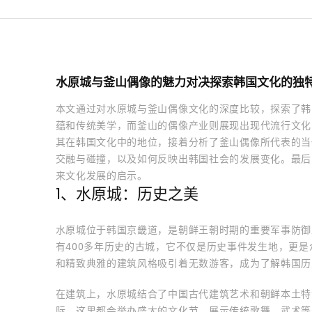
水原城与釜山偶像的魅力对决探索韩国文化的独
本文通过对水原城与釜山偶像文化的深度比较，探索了韩
蕴和传统美学，而釜山的偶像产业则展现出现代流行文化
其在韩国文化中的地位，接着分析了釜山偶像所代表的当
交融与碰撞，以及如何反映出韩国社会的发展变化。最后
来文化发展的启示。
1、水原城：历史之美
水原城位于韩国京畿道，是朝鲜王朝时期的重要军事防御
有400多年历史的古城，它不仅是历史事件发生地，更
和精致典雅的建筑风格吸引着无数游客，成为了解韩国历
在建筑上，水原城结合了中国古代建筑艺术和朝鲜本土特
际，这里都会举办盛大的文化节，展示传统歌舞、武术等