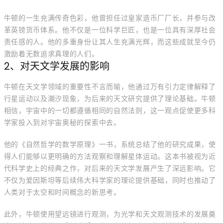
牛顿的一生充满传奇色彩，他曾担任过皇家造币厂厂长，并参与改
革英镑货币体系。他不仅是一位科学巨匠，也是一位具有深厚社会
责任感的人。他的多重身份让其人生充满光辉，而这些成就至今仍
激励着无数追求真理的人们。
2、对天文学发展的影响
牛顿在天文学领域的重要性不言而喻，他通过万有引力定律解释了
行星运动以及潮汐现象，为后来的天文研究提供了理论基础。牛顿
相信，宇宙中的一切都遵循相同的自然法则，这一观点促使更多科
学家投入到对宇宙奥秘的探索中去。
他的《自然哲学的数学原理》一书，系统总结了他的研究成果，使
得人们能够以更明确的方法观察和理解星体运动。这本书被视为近
代科学史上的经典之作，对后来的天文学发展产生了深远影响。它
不仅为爱因斯坦等后续伟大科学家的理论提供基础，同时也推动了
人类对于太空和时间概念的新思考。
此外，牛顿使用望远镜进行观测，为光学和天文观测技术的发展奠