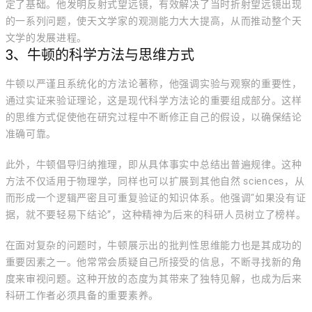
定了基础。他发明反射式望远镜，有效解决了当时折射望远镜出现
的一系列问题，使天文学家的观测能力大大提高，从而推动整个天
文学的发展进程。
3、牛顿的科学方法与思维方式
牛顿以严谨且系统化的方法论著称，他强调实验与观察的重要性，
通过实证来验证理论，这是现代科学方法论的重要组成部分。这样
的思维方式促使他在研究过程中不断修正自己的假设，以确保结论
准确可靠。
此外，牛顿倡导归纳推理，即从具体事实中总结出普遍规律。这种
方法不仅适用于物理学，同样也可以扩展到其他自然 sciences，从
而形成一个逻辑严密且可重复验证的知识体系。他强调“如果没有证
据，就不要轻易下结论”，这种精神为后来的科研人员树立了榜样。
在面对复杂的问题时，牛顿展示出的批判性思维能力也是其成功的
重要因素之一。他常常会质疑自己所接受的信息，不断寻找新的角
度来审视问题。这种开放的态度为其带来了独特见解，也成为后来
科研工作者必须具备的重要素养。