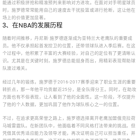
能通过积极拼抢和精准预判来影响对方进攻。在面对对手明星球员
时，施罗德常常能用自己的速度去干扰投篮或进行抢断，这让他在
场上的价值更加显著。
3、在NBA的发展历程
随着时间推移，丹尼斯·施罗德逐渐成为亚特兰大老鹰队的重要成
员。他不仅承担起首发控卫的位置，还带领球队进入季后赛。在这
个过程中，他积累了丰富的大赛经验，对自己的定位有了更清晰认
识。尤其是在关键时刻，施罗德总能挺身而出，用精彩表现帮助球
队渡过难关。
经过几年的锻炼，施罗德于2016-2017赛季迎来了职业生涯的重要
转折点，那一年他平均贡献近25分，是全队得分王。同时，在助攻
方面也有不俗表现，让人看到了他的全面性。这一阶段，不仅提升
了他的个人数据，更加巩固了他作为球队核心之一的位置。
不过，在追求更高荣誉之路上，施罗德选择离开老鹰加盟俄克拉荷
马城雷霆队。在新团队中，他面临着不同风格打法带来的挑战。但
凭借其优秀适应能力及领导才能，再次证明自己可以担当重任，并