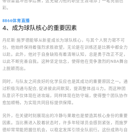
带领雷霆冲击季后赛，这无疑为他的职业生涯增添了一笔亮丽色
彩。
8866体育直播
4、成为球队核心的重要因素
丹尼斯·施罗德能够从新星成长为球队核心，与其个人努力密不可
分。他始终保持着强烈求胜欲望，无论是在训练还是比赛中都全力
以赴。此外，他对于自身缺陷有着清晰认知，总是勇于改正不足，
以此不断完善自我。这种坚定信念，使得他在竞争激烈的NBA舞台
上脱颖而出。
同时，与队友之间良好的化学反应也是其成功的重要原因之一。通
过积极沟通与配合, 促进彼此间默契，提高整体战斗力。而这种团
队意识不仅体现在进攻端，同样体现在防守端，使得整个团队协作
愈加顺畅，为实现共同目标提供保障。
另外，在关键时刻展现出的冷静与果敢也是塑造其核心身份的重要
因素。当比赛进入胶着状态时，许多年轻球员会感到紧张，而施罗
德却常常能把握住机会，以稳定发挥引领全队前行。这份成熟与自