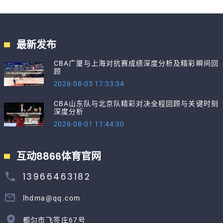
最新发布
CBA广厦与上海对抗赛成绩深度分析及精彩瞬间回
顾
2026-08-05 17:33:34
CBA山东队与北京队精彩对决全程回顾与关键时刻
深度分析
2026-08-01 11:44:30
互动8866体育官网
13966463182
lhdma@qq.com
都匀市飞签庄67号