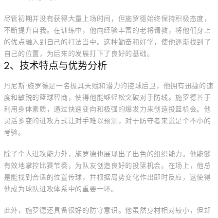
尽管初期并没有获得大量上场时间，但施罗德始终保持积极态度，
不断提升自我。在训练中，他向经验丰富的老将请教，将他们身上
的优点融入到自己的打法当中。这种勤奋和好学，使他逐渐找到了
自己的位置，为后来的发展打下了良好的基础。
2、技术特点与优势分析
丹尼斯·施罗德是一名极具天赋和潜力的控球后卫，他拥有迅捷的速
度和敏锐的篮球智商，使得他能够轻松突破对手防线。施罗德善于
利用身体素质，通过快速变向和极强的爆发力来创造投篮机会。他
灵活多变的进攻方式让对手难以预测，对于防守者来说是个不小的
考验。
除了个人进攻能力外，施罗德也展现出了出色的组织能力。他能够
有效地掌控比赛节奏，为队友创造良好的投篮机会。在场上，他总
是能找到合适的位置传球，并根据局势变化作出即时反应，这使得
他成为球队进攻体系中的重要一环。
此外，施罗德还具备很好的防守意识。他虽然身材相对较小，但却