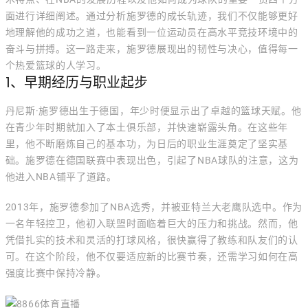
面进行详细阐述。通过分析施罗德的成长轨迹，我们不仅能够更好
地理解他的成功之道，也能看到一位运动员在高水平竞技环境中的
奋斗与拼搏。这一路走来，施罗德展现出的韧性与决心，值得每一
个热爱篮球的人学习。
1、早期经历与职业起步
丹尼斯·施罗德出生于德国，年少时便显示出了卓越的篮球天赋。他
在青少年时期就加入了本土俱乐部，并快速崭露头角。在这些年
里，他不断磨炼自己的基本功，为日后的职业生涯奠定了坚实基
础。施罗德在德国联赛中表现出色，引起了NBA球队的注意，这为
他进入NBA铺平了道路。
2013年，施罗德参加了NBA选秀，并被亚特兰大老鹰队选中。作为
一名年轻控卫，他初入联盟时面临着巨大的压力和挑战。然而，他
凭借扎实的技术和灵活的打球风格，很快赢得了教练和队友们的认
可。在这个阶段，他不仅要适应新的比赛节奏，还需学习如何在高
强度比赛中保持冷静。