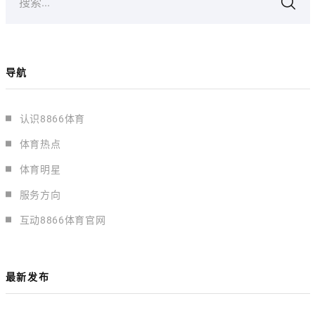
搜索...
导航
认识8866体育
体育热点
体育明星
服务方向
互动8866体育官网
最新发布