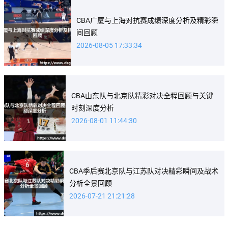
CBA广厦与上海对抗赛成绩深度分析及精彩瞬
间回顾
2026-08-05 17:33:34
CBA山东队与北京队精彩对决全程回顾与关键
时刻深度分析
2026-08-01 11:44:30
CBA季后赛北京队与江苏队对决精彩瞬间及战术
分析全景回顾
2026-07-21 21:21:28