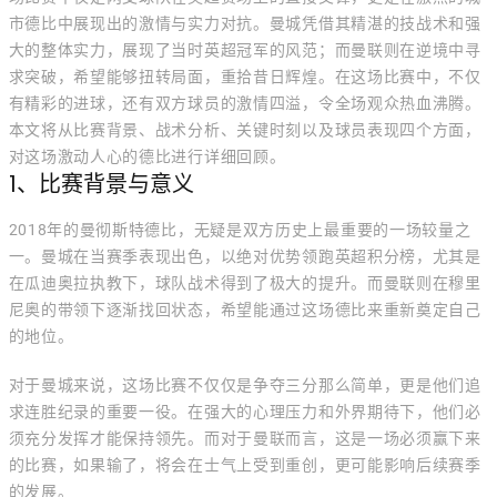
市德比中展现出的激情与实力对抗。曼城凭借其精湛的技战术和强
大的整体实力，展现了当时英超冠军的风范；而曼联则在逆境中寻
求突破，希望能够扭转局面，重拾昔日辉煌。在这场比赛中，不仅
有精彩的进球，还有双方球员的激情四溢，令全场观众热血沸腾。
本文将从比赛背景、战术分析、关键时刻以及球员表现四个方面，
对这场激动人心的德比进行详细回顾。
1、比赛背景与意义
2018年的曼彻斯特德比，无疑是双方历史上最重要的一场较量之
一。曼城在当赛季表现出色，以绝对优势领跑英超积分榜，尤其是
在瓜迪奥拉执教下，球队战术得到了极大的提升。而曼联则在穆里
尼奥的带领下逐渐找回状态，希望能通过这场德比来重新奠定自己
的地位。
对于曼城来说，这场比赛不仅仅是争夺三分那么简单，更是他们追
求连胜纪录的重要一役。在强大的心理压力和外界期待下，他们必
须充分发挥才能保持领先。而对于曼联而言，这是一场必须赢下来
的比赛，如果输了，将会在士气上受到重创，更可能影响后续赛季
的发展。