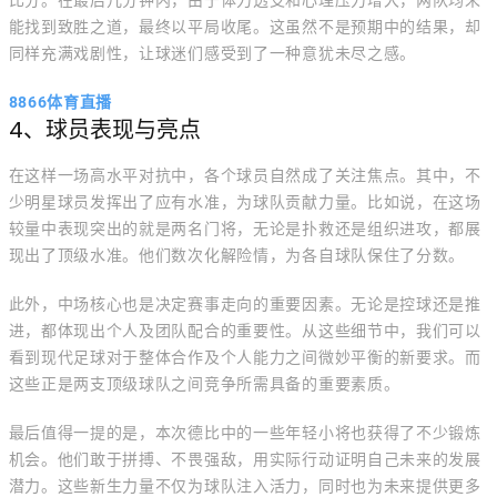
比分。在最后几分钟内，由于体力透支和心理压力增大，两队均未
能找到致胜之道，最终以平局收尾。这虽然不是预期中的结果，却
同样充满戏剧性，让球迷们感受到了一种意犹未尽之感。
8866体育直播
4、球员表现与亮点
在这样一场高水平对抗中，各个球员自然成了关注焦点。其中，不
少明星球员发挥出了应有水准，为球队贡献力量。比如说，在这场
较量中表现突出的就是两名门将，无论是扑救还是组织进攻，都展
现出了顶级水准。他们数次化解险情，为各自球队保住了分数。
此外，中场核心也是决定赛事走向的重要因素。无论是控球还是推
进，都体现出个人及团队配合的重要性。从这些细节中，我们可以
看到现代足球对于整体合作及个人能力之间微妙平衡的新要求。而
这些正是两支顶级球队之间竞争所需具备的重要素质。
最后值得一提的是，本次德比中的一些年轻小将也获得了不少锻炼
机会。他们敢于拼搏、不畏强敌，用实际行动证明自己未来的发展
潜力。这些新生力量不仅为球队注入活力，同时也为未来提供更多