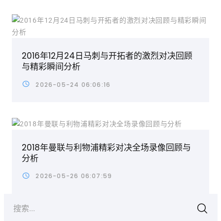
2016年12月24日马刺与开拓者的激烈对决回顾
与精彩瞬间分析
2026-05-24 06:06:16
2018年曼联与利物浦精彩对决全场录像回顾与
分析
2026-05-26 06:07:59
搜索...