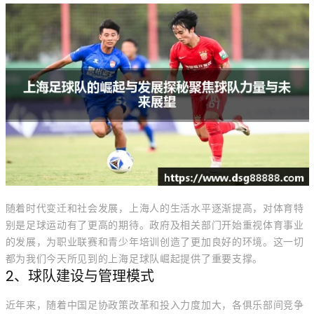
随着时代变迁和社会发展，上海人的生活水平逐渐提高，对体育特
别是足球运动有了更高的期待。政府及相关部门开始重视体育事业
的发展，为职业联赛和青少年培训创造了更加良好的环境。这一切
都为我们今天所见到的上海足球队崛起提供了重要支撑。
2、球队建设与管理模式
近年来，随着中国足协政策改革和投入力度加大，各俱乐部间竞争