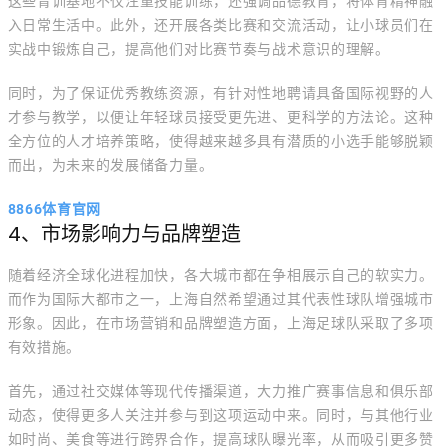
这些青训基地不仅注重技能训练，还强调品德教育，将体育精神融
入日常生活中。此外，还开展各类比赛和交流活动，让小球员们在
实战中锻炼自己，提高他们对比赛节奏与战术意识的理解。
同时，为了保证优秀教练资源，有针对性地聘请具备国际视野的人
才参与教学，以便让年轻球员接受更先进、更科学的方法论。这种
全方位的人才培养策略，使得越来越多具有潜质的小选手能够脱颖
而出，为未来的发展储备力量。
8866体育官网
4、市场影响力与品牌塑造
随着经济全球化进程加快，各大城市都在争相展示自己的软实力。
而作为国际大都市之一，上海自然希望通过其代表性球队增强城市
形象。因此，在市场营销和品牌塑造方面，上海足球队采取了多项
有效措施。
首先，通过社交媒体等现代传播渠道，大力推广赛事信息和俱乐部
动态，使得更多人关注并参与到这项运动中来。同时，与其他行业
如时尚、美食等进行跨界合作，提高球队曝光率，从而吸引更多赞