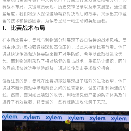
赛战术布局、关键球员表现、历史交锋记录以及未来展望。通过这
些角度，我们将深入探讨这场精彩对决背后的故事，揭示出其中蕴
含的技术和情感因素，为读者呈现一幅生动的英超画卷。
1、比赛战术布局
在本场比赛中，曼城与利物浦分别展现了各自独特的战术风格。曼
城主帅瓜迪奥拉强调控球和高位压迫，以此来控制比赛节奏。他们
通过快速传递和边路突破来撕开对手防线，希望以此取得进攻优
势。而利物浦则采取了相对稳健的反击战术，重视防守组织，同时
依靠前场快速选手制造威胁，通过长传反击寻求得分机会。
值得注意的是，曼城在比赛初期就展现出了强烈的进攻欲望，他们
通过不断地调动中场和前锋之间的位置变化，试图打乱利物浦的防
线。然而，面对如此猛烈的攻势，利物浦凭借严密的防守体系及时
进行了有效拦截，将曼城的一些有威胁进攻化解于无形。