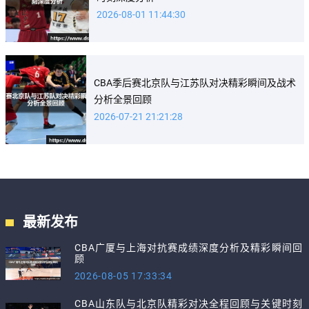
2026-08-01 11:44:30
CBA季后赛北京队与江苏队对决精彩瞬间及战术
分析全景回顾
2026-07-21 21:21:28
最新发布
CBA广厦与上海对抗赛成绩深度分析及精彩瞬间回
顾
2026-08-05 17:33:34
CBA山东队与北京队精彩对决全程回顾与关键时刻