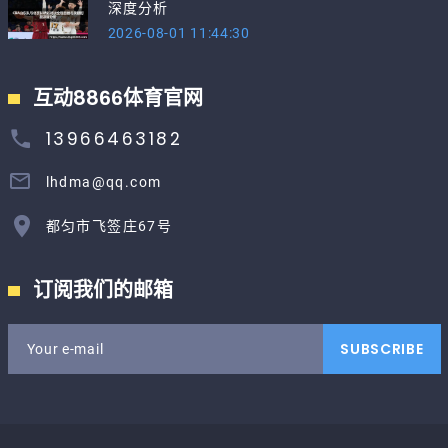
深度分析
2026-08-01 11:44:30
互动8866体育官网
13966463182
lhdma@qq.com
都匀市飞签庄67号
订阅我们的邮箱
SUBSCRIBE
Your e-mail