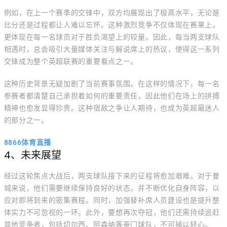
例如，在上一个赛季的交锋中，双方均展现出了极高水平，无论是
比分还是过程都让人难以忘怀。这种激烈竞争不仅体现在赛果上，
更体现在每一名球员对于胜负渴望上的较量。因此，每当两支球队
相遇时，总会吸引大量媒体关注与解说席上的热议，使得这一系列
交锋成为整个英超联赛的重要看点之一。
这种历史背景无疑加剧了当前赛事氛围。在这样的情况下，每一名
参赛者都清楚自己承担着如何的重要责任，因此他们在场上的拼搏
精神也愈发显得珍贵。这种宿敌之争让人期待，也成为英超最迷人
的部分之一。
8866体育直播
4、未来展望
经过这轮焦点大战后，两支球队接下来的征程将愈加艰难。对于曼
城来说，他们需要继续保持良好的状态，并不断优化自身阵容，以
应对即将到来的密集赛程。同时，加强替补席人员建设也是提升整
体实力不可忽视的一环。此外，要想再次夺冠，他们还需持续追赶
其他竞争者，包括切尔西、阿森纳等豪门球队，不可掉以轻心。