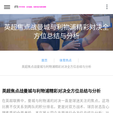
英超焦点战曼城与利物浦精彩对决全
方位总结与分析
首页
体育热点
英超焦点战曼城与利物浦精彩对决全方位总结与分析
英超焦点战曼城与利物浦精彩对决全方位总结与分析
在英超联赛中，曼城与利物浦的对决一直是球迷关注的焦点。这场
比赛不仅关系到两队的积分排名，更是对双方战术、球员状态及心
理素质的全面考验。本文将从四个方面进行全方位总结与分析：比