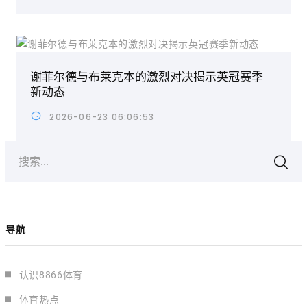
谢菲尔德与布莱克本的激烈对决揭示英冠赛季
新动态
2026-06-23 06:06:53
搜索...
导航
认识8866体育
体育热点