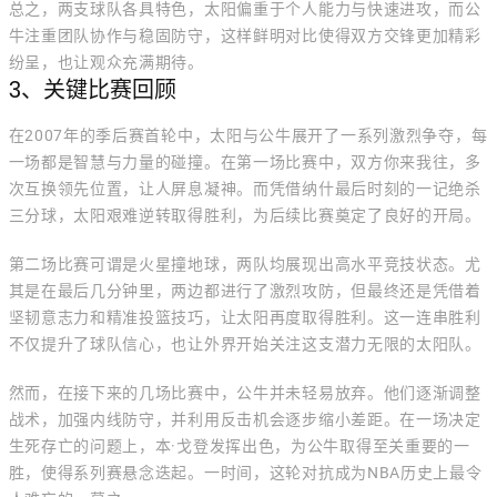
总之，两支球队各具特色，太阳偏重于个人能力与快速进攻，而公
牛注重团队协作与稳固防守，这样鲜明对比使得双方交锋更加精彩
纷呈，也让观众充满期待。
3、关键比赛回顾
在2007年的季后赛首轮中，太阳与公牛展开了一系列激烈争夺，每
一场都是智慧与力量的碰撞。在第一场比赛中，双方你来我往，多
次互换领先位置，让人屏息凝神。而凭借纳什最后时刻的一记绝杀
三分球，太阳艰难逆转取得胜利，为后续比赛奠定了良好的开局。
第二场比赛可谓是火星撞地球，两队均展现出高水平竞技状态。尤
其是在最后几分钟里，两边都进行了激烈攻防，但最终还是凭借着
坚韧意志力和精准投篮技巧，让太阳再度取得胜利。这一连串胜利
不仅提升了球队信心，也让外界开始关注这支潜力无限的太阳队。
然而，在接下来的几场比赛中，公牛并未轻易放弃。他们逐渐调整
战术，加强内线防守，并利用反击机会逐步缩小差距。在一场决定
生死存亡的问题上，本·戈登发挥出色，为公牛取得至关重要的一
胜，使得系列赛悬念迭起。一时间，这轮对抗成为NBA历史上最令