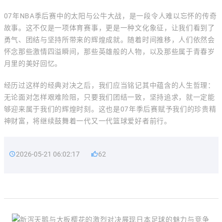
07年NBA季后赛中的太阳与公牛大战，是一段令人难以忘怀的传奇
故事。这不仅是一项体育赛事，更是一种文化象征，让我们看到了
勇气、团结与坚持所带来的辉煌成就。随着时间推移，人们依然会
怀念那些激情四溢瞬间，那些英雄般的人物，以及那些属于青春岁
月里的美好回忆。
经历过这样的经典对决之后，我们应当铭记其中蕴含的人生哲理：
无论面对怎样艰难险阻，只要我们团结一致，坚持追求，就一定能
够迎来属于我们的辉煌时刻。这也是07年季后赛赋予我们的珍贵精
神财富，将继续鼓舞着一代又一代篮球爱好者前行。
2026-05-21 06:02:17
62