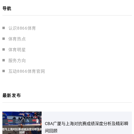
导航
认识8866体育
体育热点
体育明星
服务方向
互动8866体育官网
最新发布
CBA广厦与上海对抗赛成绩深度分析及精彩瞬
间回顾