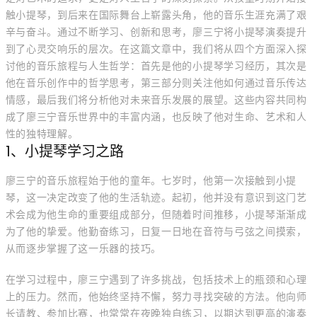
触小提琴，到后来在国际舞台上崭露头角，他的音乐生涯充满了艰
辛与奋斗。通过不断学习、创新和思考，廖三宁将小提琴演奏提升
到了心灵交响乐的层次。在这篇文章中，我们将从四个方面深入探
讨他的音乐旅程与人生哲学：首先是他的小提琴学习经历，其次是
他在音乐创作中的哲学思考，第三部分则关注他如何通过音乐传达
情感，最后我们将分析他对未来音乐发展的展望。这些内容共同构
成了廖三宁音乐世界中的丰富内涵，也反映了他对生命、艺术和人
性的独特理解。
1、小提琴学习之路
廖三宁的音乐旅程始于他的童年。七岁时，他第一次接触到小提
琴，这一决定改变了他的生活轨迹。起初，他并没有意识到这门艺
术会成为他生命的重要组成部分，但随着时间推移，小提琴渐渐成
为了他的挚爱。他勤奋练习，日复一日地在音符与弓弦之间摸索，
从而逐步掌握了这一乐器的技巧。
在学习过程中，廖三宁遇到了许多挑战，包括技术上的瓶颈和心理
上的压力。然而，他始终坚持不懈，努力寻找突破的方法。他向师
长请教、参加比赛，也常常在夜晚独自练习，以期达到更高的演奏