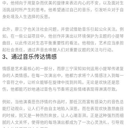
中，他倾向于用复杂而优美的旋律来表达内心的不安，以及面对生
活挑战时所产生的思考。他希望通过自己的音乐，引发听众对于自
身处境及人生选择的反思。
此外，廖三宁也关注社会问题，并尝试借助音乐引起公众关注。例
如，在一些公益项目中，他创作并演出以环境保护为主题的小提琴
曲目，以此传达对生态平衡重要性的看法。他相信，艺术应当承担
起社会责任，通过声音去唤醒人们对重要议题的关注与行动。
3、通过音乐传达情感
情感是艺术最核心的一部分，而廖三宁深知如何运用小提琴传递复
杂的人类情感。在每一次演出中，他都力求将个人情感注入到每一
个音符之中，让听众能够在旋律中找到共鸣。无论是欢快还是悲
伤，他都能巧妙地通过音色与节奏将这些情绪表现得淋漓尽致。
例如，当他演奏悲伤抒情的作品时，那低沉而富有感染力的音色总
能打动观众，让人们不由自主地陷入深思。而在表现欢快激昂曲目
的时候，则又是一种热烈奔放，让人心潮澎湃。正是这种强烈而细
腻的人文关怀，使得他的每场演出都成为了一次心灵洗礼，引导观