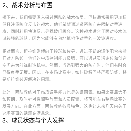
2、战术分析与布置
接下来，我们需要深入探讨两队的战术布局。巴特通常采用更加稳
健且注重防守反击的战术，他们希望通过紧密防守来限制对手进
攻，同时利用快速反击寻找破门机会。这种战术适合于面对技术流
派较强的球队，因为它能够有效地抵挡住对手的一波波进攻。
相对而言，斯拉维则倾向于控球和传导，通过不断的短传配合来撕
开对方防线。他们的中场控制能力极强，可以通过灵活走位和创造
空间来为前锋制造机会。然而，当遇到强大的防守时，他们有时会
显得束手无策。因此，在本场比赛中，如何破解巴特严密防线，将
是斯拉维必须解决的问题。
此外，两队教练对于临场调整能力也是关键因素。如果比赛局势不
如预期，及时针对性调整阵型和人员配置，将可能左右整场比赛的
发展方向。在此方面，两位教练各具特色，这也让未来几天内关于
这场赛事的话题充满悬念。
3、球员状态与个人发挥