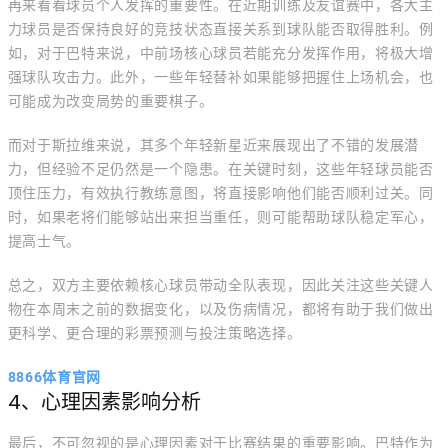
再来看看球员个人发挥的重要性。在近期训练及友谊赛中，各大主
力球员是否保持良好的竞技状态直接关系到球队能否取得胜利。例
如，对于巴特来说，中前场核心球员若能充分发挥作用，将极大增
强球队攻击力。此外，一些年轻替补如果能够把握住上场机会，也
可能成为改变局势的重要棋子。
而对于斯拉维来说，其多个年轻新星近来展现出了不错的发展潜
力，但经验不足仍然是一个隐患。在关键时刻，这些年轻球员能否
顶住压力，有效执行教练意图，将直接影响他们能否顺利过关。同
时，如果老将们能够站出来担当重任，则可能帮助球队稳定军心，
提高士气。
总之，双方主要依赖核心球员带动全队表现，因此关注这些关键人
物在本周末之前的数据变化，以及伤病情况，都将有助于我们做出
更科学、更合理的彩票预测与投注策略选择。
8866体育官网
4、心理因素影响分析
最后，不可忽视的是心理因素对于比赛结果的重要影响。巴特作为