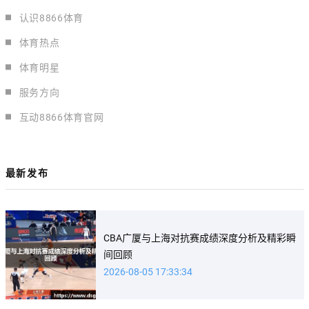
认识8866体育
体育热点
体育明星
服务方向
互动8866体育官网
最新发布
CBA广厦与上海对抗赛成绩深度分析及精彩瞬
间回顾
2026-08-05 17:33:34