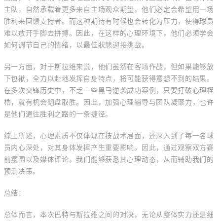
主队，自然承载着更多来自主场观众期望，他们必定会希望用一场
胜利来回馈支持者。而这种期待有时候也会转化为压力，使得球员
难以放开手脚去拼搏。因此，在这样的心理环境下，他们必须学会
如何调节自己的情绪，以最佳狀態迎接挑战。
另一方面，对于斯拉维来说，他们虽然在客场作战，但如果能够放
下包袱，全力以赴地发挥自身特点，将可能获得意想不到的结果。
在多次交锋历史中，不乏一些黑马逆袭成功案例，只要打破心理桎
梏，就有机会翻盘取胜。因此，加强心理辅导与团队凝聚力，也许
是他们通往胜利之路的一条捷径。
综上所述，心理素质不仅体现在技战术层面，还深入到了每一名球
员内心深处，对其身体发挥产生重要影响。因此，通过观察双方赛
前氛围以及媒体评论，我们能够获悉其心理动态，从而辅助我们的
预测决策。
总结：
总体而言，本次巴特与斯拉维之间的对决，无论从整体实力还是细