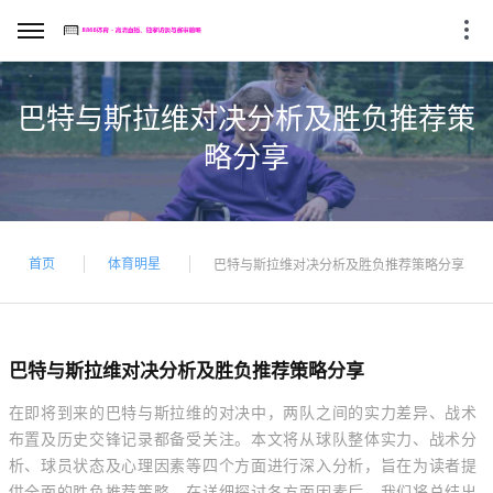
巴特与斯拉维对决分析及胜负推荐策
略分享
首页
体育明星
巴特与斯拉维对决分析及胜负推荐策略分享
巴特与斯拉维对决分析及胜负推荐策略分享
在即将到来的巴特与斯拉维的对决中，两队之间的实力差异、战术
布置及历史交锋记录都备受关注。本文将从球队整体实力、战术分
析、球员状态及心理因素等四个方面进行深入分析，旨在为读者提
供全面的胜负推荐策略。在详细探讨各方面因素后，我们将总结出