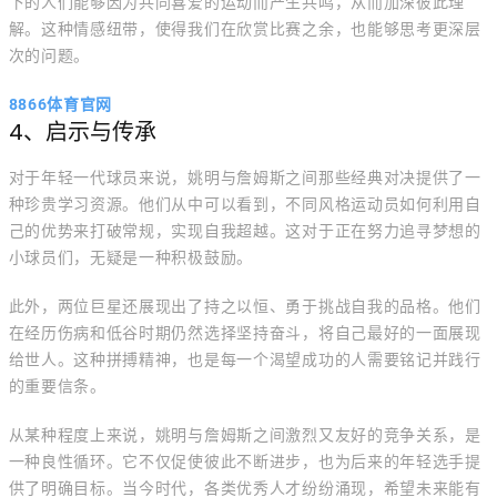
下的人们能够因为共同喜爱的运动而产生共鸣，从而加深彼此理
解。这种情感纽带，使得我们在欣赏比赛之余，也能够思考更深层
次的问题。
8866体育官网
4、启示与传承
对于年轻一代球员来说，姚明与詹姆斯之间那些经典对决提供了一
种珍贵学习资源。他们从中可以看到，不同风格运动员如何利用自
己的优势来打破常规，实现自我超越。这对于正在努力追寻梦想的
小球员们，无疑是一种积极鼓励。
此外，两位巨星还展现出了持之以恒、勇于挑战自我的品格。他们
在经历伤病和低谷时期仍然选择坚持奋斗，将自己最好的一面展现
给世人。这种拼搏精神，也是每一个渴望成功的人需要铭记并践行
的重要信条。
从某种程度上来说，姚明与詹姆斯之间激烈又友好的竞争关系，是
一种良性循环。它不仅促使彼此不断进步，也为后来的年轻选手提
供了明确目标。当今时代，各类优秀人才纷纷涌现，希望未来能有