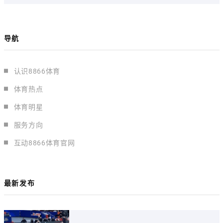
导航
认识8866体育
体育热点
体育明星
服务方向
互动8866体育官网
最新发布