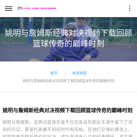
姚明与詹姆斯经典对决视频下载回顾
篮球传奇的巅峰时刻
首页
体育明星
姚明与詹姆斯经典对决视频下载回顾篮球传奇的巅峰时刻
姚明与詹姆斯经典对决视频下载回顾篮球传奇的巅峰时刻
姚明与詹姆斯，这两位篮球巨星不仅在各自的职业生涯中留下了深
刻的印记，更是代表着不同的时代和风格。在他们交锋的赛场上，
时常能看到精彩绝伦的对决，成为篮球迷心中的经典瞬间。本文将