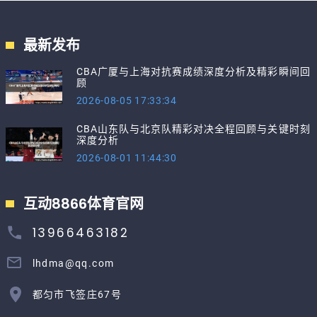
最新发布
CBA广厦与上海对抗赛成绩深度分析及精彩瞬间回
顾
2026-08-05 17:33:34
CBA山东队与北京队精彩对决全程回顾与关键时刻
深度分析
2026-08-01 11:44:30
互动8866体育官网
13966463182
lhdma@qq.com
都匀市飞签庄67号