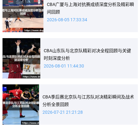
CBA广厦与上海对抗赛成绩深度分析及精彩瞬
间回顾
2026-08-05 17:33:34
CBA山东队与北京队精彩对决全程回顾与关键
时刻深度分析
2026-08-01 11:44:30
CBA季后赛北京队与江苏队对决精彩瞬间及战术
分析全景回顾
2026-07-21 21:21:28