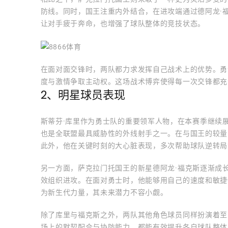
防线。同时，国王注重内外结合，在进攻端通过德阿龙·
让对手疲于奔命，也增强了球队整体的竞技状态。
在面对面交锋时，两队都力求发挥自己战术上的优势。勇
度与激情争取主动权。这场战术博弈使得每一次交锋都充
2、明星球员表现
斯蒂芬·库里作为勇士队的重要领军人物，在本赛季继续
也是全联盟最具威胁性的外线射手之一。在与国王的较量
此外，他在关键时刻的大心脏表现，多次帮助球队逆转局
另一方面，萨克拉门托国王的新星德阿龙·福克斯逐渐成
效组织进攻。在面对勇士时，他能够用自己的速度和敏捷
为新生代力量，其未来潜力不容小觑。
除了库里与福克斯之外，两队其他角色球员同样扮演着至
场上的默契配合与协防能力，都能有效提升各自球队整体