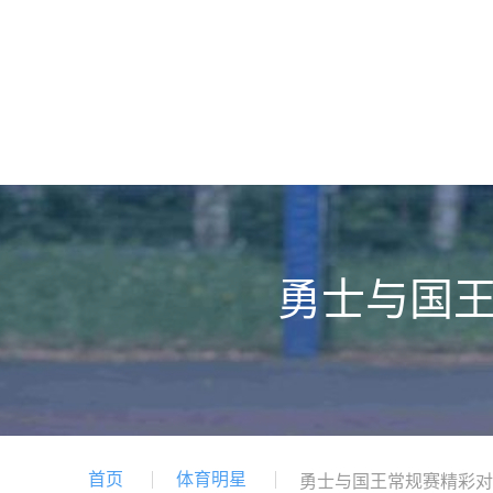
勇士与国
首页
体育明星
勇士与国王常规赛精彩对