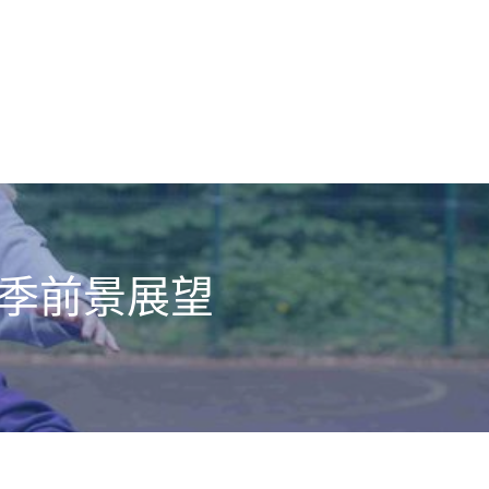
季前景展望