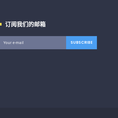
订阅我们的邮箱
SUBSCRIBE
Your e-mail