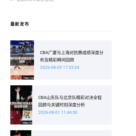
最新发布
CBA广厦与上海对抗赛成绩深度分
析及精彩瞬间回顾
2026-08-05 17:33:34
CBA山东队与北京队精彩对决全程
回顾与关键时刻深度分析
2026-08-01 11:44:30