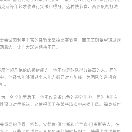
福克斯等年轻才俊进行突破和得分。这种快节奏、高强度的打法
士会试图利用丰富的经验来掌控比赛节奏，而国王则希望通过速
满悬念，让广大球迷期待不已。
展示他超凡绝伦的投射能力。他不仅是球队得分最高的人，同时
中，他经常能够通过个人能力撕开对方防线，为团队创造机会。
势。
长为一名全能型后卫。他不仅具备出色的得分能力，同时也能有
性逼迫对手犯错，这使得国王在某些场次中占据上风。福克斯作
关重要的位置。例如，安德鲁·维金斯和哈里森·巴恩斯等人，在
水平。这些明星球员及其角色伙伴间默契配合，使得比赛过程更