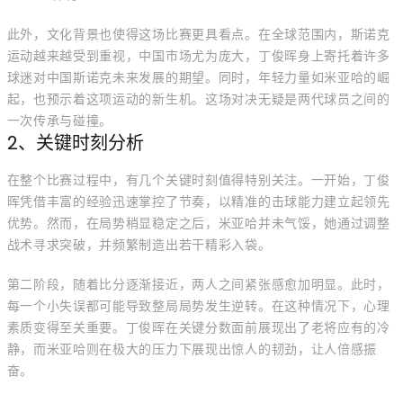
此外，文化背景也使得这场比赛更具看点。在全球范围内，斯诺克
运动越来越受到重视，中国市场尤为庞大，丁俊晖身上寄托着许多
球迷对中国斯诺克未来发展的期望。同时，年轻力量如米亚哈的崛
起，也预示着这项运动的新生机。这场对决无疑是两代球员之间的
一次传承与碰撞。
2、关键时刻分析
在整个比赛过程中，有几个关键时刻值得特别关注。一开始，丁俊
晖凭借丰富的经验迅速掌控了节奏，以精准的击球能力建立起领先
优势。然而，在局势稍显稳定之后，米亚哈并未气馁，她通过调整
战术寻求突破，并频繁制造出若干精彩入袋。
第二阶段，随着比分逐渐接近，两人之间紧张感愈加明显。此时，
每一个小失误都可能导致整局局势发生逆转。在这种情况下，心理
素质变得至关重要。丁俊晖在关键分数面前展现出了老将应有的冷
静，而米亚哈则在极大的压力下展现出惊人的韧劲，让人倍感振
奋。