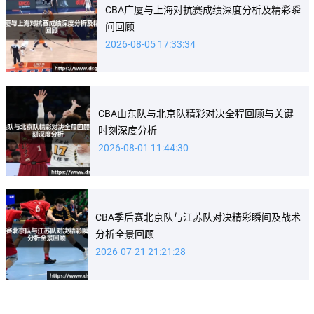
CBA广厦与上海对抗赛成绩深度分析及精彩瞬
间回顾
2026-08-05 17:33:34
CBA山东队与北京队精彩对决全程回顾与关键
时刻深度分析
2026-08-01 11:44:30
CBA季后赛北京队与江苏队对决精彩瞬间及战术
分析全景回顾
2026-07-21 21:21:28