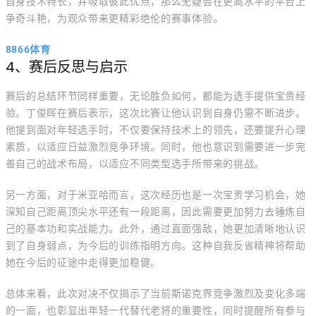
自身技术特长，并吸取彼此优点，那么无疑会在更高水平的平台上
争奇斗艳，为观众带来更精彩绝伦的赛事体验。
8866体育
4、赛后反思与启示
赛后的总结环节同样重要，无论胜负如何，都能为选手提供宝贵经
验。丁俊晖在赛后表示，这次比赛让他认识到自身仍需不断进步。
他提到面对年轻选手时，不仅要保持技术上的领先，还要提升心理
素质，以适应日益激烈竞争环境。同时，他也意识到需要进一步完
善自己的战术布局，以适应不同类型选手所带来的挑战。
另一方面，对于米亚哈而言，这次经历也是一次宝贵学习机会，她
深知自己距离顶尖水平还有一段距离，因此需要更加努力去锤炼自
己的基本功和实战能力。此外，通过直面强敌，她更加清晰地认识
到了自身弱点，为今后的训练指明方向。这种自我反省精神将帮助
她在今后的征途中走得更加稳健。
总体来看，此次对决不仅揭示了当前斯诺克界竞争激烈及变化多端
的一面，也彰显出年轻一代替代老将的重要性，同时提醒所有参与