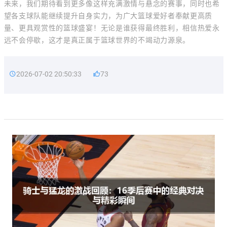
未来，我们期待看到更多像这样充满激情与悬念的赛事，同时也希
望各支球队能继续提升自身实力，为广大篮球爱好者奉献更高质
量、更具观赏性的篮球盛宴！无论是谁获得最终胜利，相信热爱永
远不会停歇，这才是真正属于篮球世界的不竭动力源泉。
2026-07-02 20:50:33
73