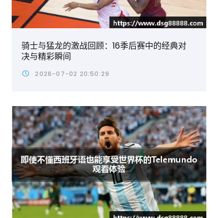
骑士与猛龙的激战回顾：16季后赛中的经典对
决与精彩瞬间
2026-07-02 20:50:29