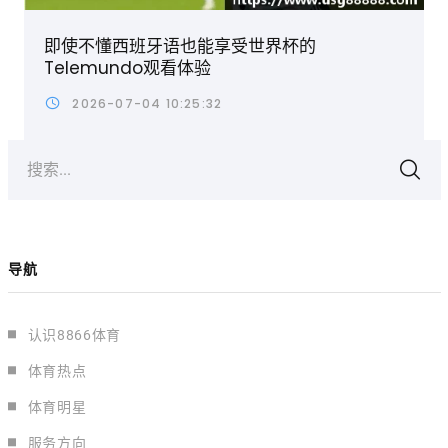
即使不懂西班牙语也能享受世界杯的
Telemundo观看体验
2026-07-04 10:25:32
搜索...
导航
认识8866体育
体育热点
体育明星
服务方向