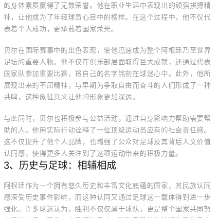
的身体素质赢得了无数荣誉。他在职业生涯中表现出的顽强拼搏精
神，让他成为了年轻球员心目中的榜样。在这个过程中，他不仅代
表着个人成功，更承载着国家荣光。
贝尔在国际赛事中的出色表现，使他迅速成为整个阿根廷乃至世界
足坛的重要人物。他不仅在俱乐部层面取得巨大成就，还通过代表
国家队参加重要比赛，将自己的名字铭刻在球迷心中。此外，他所
展现出来的不屈精神，与早期为争取自由而奋斗的人们形成了一种
共鸣，这种象征意义让他的形象更加深远。
与此同时，贝尔也积极参与公益活动，通过自身影响力帮助需要帮
助的人。他用实际行动诠释了一位顶级运动员应有的社会责任感。
这不仅提升了他个人品牌，也增强了公众对足球及其背后人文价值
认同感，使得更多人关注到了这项运动带来的积极力量。
3、历史与足球：相辅相成
阿根廷作为一个拥有悠久历史和丰富文化底蕴的国家，其民族认同
感深受历史事件影响，而这种认同又通过足球这一载体得到进一步
强化。许多球迷认为，胜利不仅仅属于球队，更是整个国家共同努