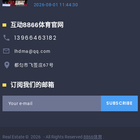
2026-08-01 11:44:30
互动8866体育官网
13966463182
lhdma@qq.com
都匀市飞签庄67号
订阅我们的邮箱
SUBSCRIBE
Your e-mail
Real Estate
©
2026
- All Rights Reserved
8866体育
.