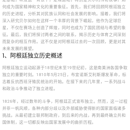
何成为国家精神和文化的重要象征。首先，我们将回顾阿根廷独立
的历史进程，分析其对民族认同和社会发展的影响。接着，我们将
深入研究贝尔如何在这样一个丰厚的背景下崛起，他作为足球巨
星，不仅在赛场上创造了辉煌，同时也成为了国民团结与希望的象
征。最后，我们将探讨两者之间的联系，揭示历史与体育之间深刻
而复杂的相互作用。这不仅是对阿根廷过去的一次回顾，更是对其
未来发展的展望。
1、阿根廷独立历史概述
阿根廷独立运动起源于18世纪末至19世纪初，这是南美洲各国争取
独立的重要时刻。1810年5月25日，布宜诺斯艾利斯爆发革命，标
志着反抗西班牙殖民统治的开始。在接下来的几年里，一系列战斗
和政治斗争推动了独立进程。
1826年，经过数年的斗争，阿根廷正式宣布独立。然而，这一过程
并非一帆风顺，各种内部分歧以及外部威胁使得新的国家面临诸多
挑战。从最初建立联邦制政府，到后来的内战，再到最终确立共和
国体制，这一切都反映出国家发展中的曲折历程。