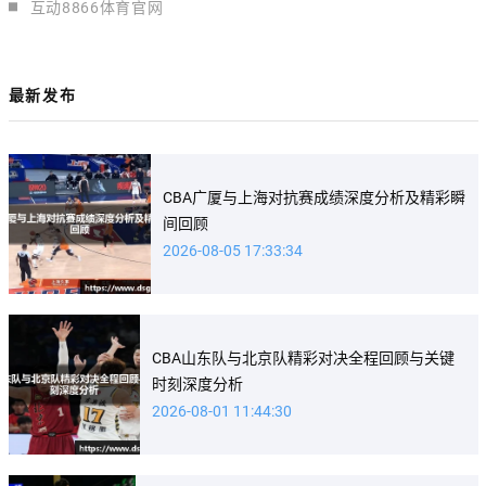
互动8866体育官网
最新发布
CBA广厦与上海对抗赛成绩深度分析及精彩瞬
间回顾
2026-08-05 17:33:34
CBA山东队与北京队精彩对决全程回顾与关键
时刻深度分析
2026-08-01 11:44:30