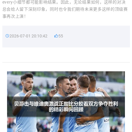
every小细节都可能影响结果。因此，无论结果如何，这样的对决
总会给人留下深刻印象，同时也令我们期待未来更多这样的顶级赛
事再次上演！
2026-07-01 20:10:42
55