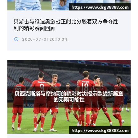
贝游击与维迪奥激战正酣比分胶着双方争夺胜
利的精彩瞬间回顾
2026-07-01 20:10:34