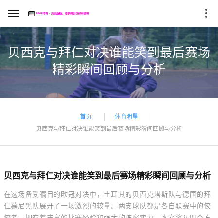
贝西克与拜仁对决谁能笑到最后赛场
精彩瞬间回顾与分析
首页
体育明星
贝西克与拜仁对决谁能笑到最后赛场精彩瞬间回顾与分析
贝西克与拜仁对决谁能笑到最后赛场精彩瞬间回顾与分析
在这场备受瞩目的欧冠对决中，土耳其的贝西克塔斯队与德国的拜
仁慕尼黑队展开了一场激烈的较量。两支球队都是各自联赛中的佼
佼者，拥有着丰富的比赛经验和强大的阵容实力。本文将从四个方