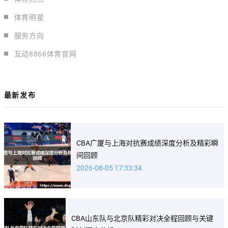
体育明星
服务方向
互动8866体育官网
最新发布
CBA广厦与上海对抗赛成绩深度分析及精彩瞬
间回顾
2026-08-05 17:33:34
CBA山东队与北京队精彩对决全程回顾与关键