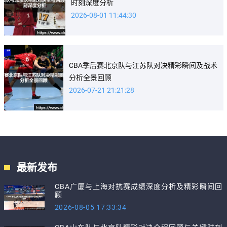
时刻深度分析
2026-08-01 11:44:30
CBA季后赛北京队与江苏队对决精彩瞬间及战术
分析全景回顾
2026-07-21 21:21:28
最新发布
CBA广厦与上海对抗赛成绩深度分析及精彩瞬间回
顾
2026-08-05 17:33:34