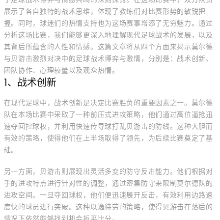
展示了各自独特的战术思维，体现了教练们对比赛形势的敏锐把
握。同时，球迷们的热情支持也为这场赛事增添了无穷魅力。通过
分析这场比赛，我们能够更深入地理解现代足球战术的发展，以及
其背后所蕴含的人性和情感。这篇文章将从四个方面来揭示莫尔德
与贝游击激烈对决中的足球战术博弈与激情，分别是：战术创新、
团队协作、心理较量以及观众热情。
1、战术创新
在现代足球中，战术创新是决定比赛胜负的重要因素之一。莫尔德
队在本场比赛中采取了一种前压式进攻策略，他们通过高位逼抢迅
速夺回控球权，并利用快速传导球打乱贝游击的防线。这种大胆而
有效的策略，使得他们在上半场取得了领先，为后续比赛奠定了基
础。
另一方面，贝游击则展现出灵活多变的防守反击能力。他们根据对
手的进攻特点进行针对性的调整，通过密集防守来限制莫尔德队的
进攻空间。一旦夺回球权，他们便迅速展开反击，有效利用边路速
度快的球员进行突破。这种以逸待劳的策略，使得贝游击在落后的
情况下依然能够找到机会扳平比分。