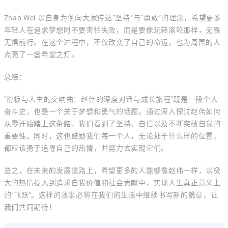
Zhao Wei 以自身为例向大家传达“坚持”与“勇敢”的理念，希望更多
年轻人在追求梦想时不要害怕失败，而是要像玩转滚轮那样，无畏
无惧前行。在这个过程中，不仅改变了自己的命运，也为周围的人
点亮了一盏希望之灯。
总结：
"滑板与人生的交响曲：赵伟的深度对话与成长旅程"既是一段个人
奋斗史，也是一个关于梦想和勇气的话题。通过深入探讨赵伟如何
从零开始踏上这条路，我们看到了坚持、自信以及不断突破自我的
重要性。同时，这也鼓励我们每一个人，无论处于什么样的位置，
都应该勇于追寻自己的热情，并努力去实现它们。
总之，在未来的发展道路上，希望更多的人能够像赵伟一样，以极
大的热情投入到追求自我价值和社会贡献中，实现人生真正意义上
的"飞跃"。这样的故事必将在我们的生活中继续书写新的篇章，让
我们共同期待！