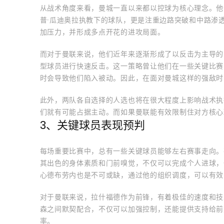
从战术角度来看，曼城一直以来都以控球为核心理念。他
普·瓜迪奥拉执教下的球队，更是注重边路突破和中路渗
加压力，并形成多点开花的进攻局面。
而对于曼联来说，他们近年来逐渐形成了以反击为主导的
型球员进行快速反击。这一策略曾让他们在一些关键比赛
时会导致他们陷入被动。因此，在面对曼城这样的强敌时
此外，两队各自选择的人选也将在很大程度上影响战术执
们就有可能占据主动。而如果曼联能有效限制住对方核心
3、关键球员表现预判
每场重要比赛中，总有一些关键球员能够左右赛事走向。
其出色的身体素质和门前嗅觉，不仅可以完成个人进球，
心德布劳内也是不可或缺，通过他的组织调度，可以有效
对于曼联来说，拉什福德作为前锋，有着极佳的速度和技
森之间默契配合，不仅可以加强控制，还能提供支持给前
率。