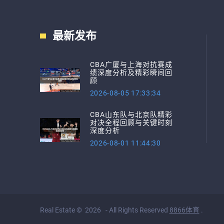
最新发布
CBA广厦与上海对抗赛成
绩深度分析及精彩瞬间回
顾
2026-08-05 17:33:34
CBA山东队与北京队精彩
对决全程回顾与关键时刻
深度分析
2026-08-01 11:44:30
Real Estate
©
2026
- All Rights Reserved
8866体育
.