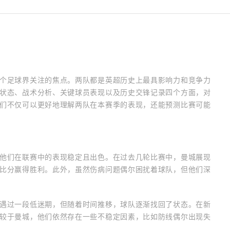
个足球界关注的焦点。两队都是英超历史上最具影响力和竞争力
状态、战术分析、关键球员表现以及历史交锋记录四个方面，对
们不仅可以更好地理解两队在本赛季的表现，还能预测比赛可能
他们在联赛中的表现稳定且出色。在过去几轮比赛中，曼城展现
比分赢得胜利。此外，虽然伤病问题偶尔困扰着球队，但他们深
遇过一段低迷期，但随着时间推移，球队逐渐找回了状态。在新
较于曼城，他们依然存在一些不稳定因素，比如防线偶尔出现失