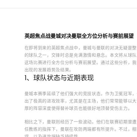
英超焦点战曼城对决曼联全方位分析与赛前展望
在即将到来的英超焦点战中，曼城与曼联的对决无疑是整
的球队之一，交锋时总是充满激情和悬念。本文将从球队
这场比赛进行全方位分析与赛前展望。通过这些分析，我
出现的发展趋势及结果。
1、球队状态与近期表现
曼城本赛季延续了他们强大的竞技状态，作为卫冕冠军，
出了极高的进攻效率，尤其是在主场，他们常常能够以大
厚的阵容深度使得替补球员也能很好地顶替受伤主力。
相比之下，曼联则经历了一些波动。他们在联赛初期曾遭
任教练的指挥下，曼联在攻防两端都有所提升。不过，相
误，以及进攻端缺乏持续性。