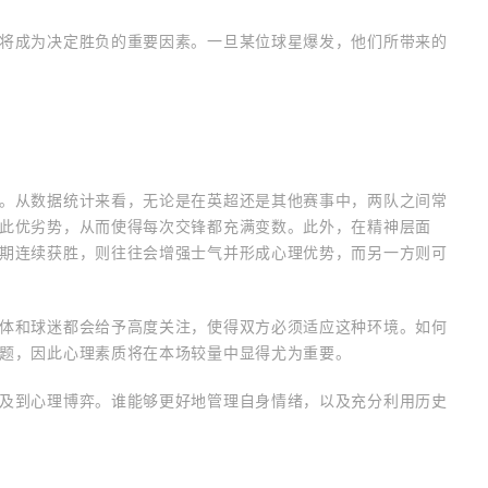
将成为决定胜负的重要因素。一旦某位球星爆发，他们所带来的
。从数据统计来看，无论是在英超还是其他赛事中，两队之间常
此优劣势，从而使得每次交锋都充满变数。此外，在精神层面
期连续获胜，则往往会增强士气并形成心理优势，而另一方则可
体和球迷都会给予高度关注，使得双方必须适应这种环境。如何
题，因此心理素质将在本场较量中显得尤为重要。
及到心理博弈。谁能够更好地管理自身情绪，以及充分利用历史