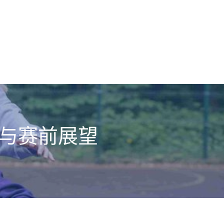
与赛前展望