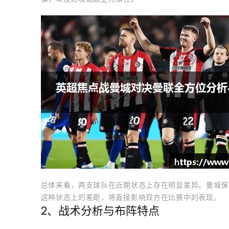
总体来看，两支球队在近期状态上存在明显差异。曼城保
这种状态上的差距，将直接影响双方在比赛中的表现。
2、战术分析与布阵特点