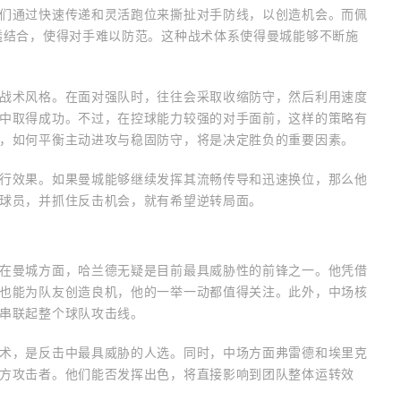
们通过快速传递和灵活跑位来撕扯对手防线，以创造机会。而佩
透结合，使得对手难以防范。这种战术体系使得曼城能够不断施
战术风格。在面对强队时，往往会采取收缩防守，然后利用速度
中取得成功。不过，在控球能力较强的对手面前，这样的策略有
，如何平衡主动进攻与稳固防守，将是决定胜负的重要因素。
行效果。如果曼城能够继续发挥其流畅传导和迅速换位，那么他
球员，并抓住反击机会，就有希望逆转局面。
在曼城方面，哈兰德无疑是目前最具威胁性的前锋之一。他凭借
也能为队友创造良机，他的一举一动都值得关注。此外，中场核
串联起整个球队攻击线。
术，是反击中最具威胁的人选。同时，中场方面弗雷德和埃里克
方攻击者。他们能否发挥出色，将直接影响到团队整体运转效