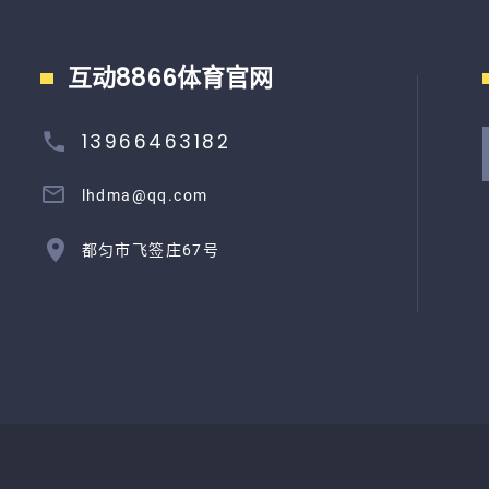
互动8866体育官网
13966463182
lhdma@qq.com
都匀市飞签庄67号