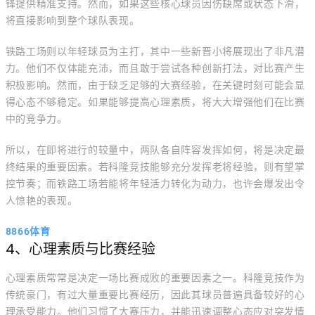
锋提供精准支持。然而，如果这些核心球员因伤缺席或状态下滑，
将直接影响到整个球队表现。
铁路工场则以年轻球员为主打，其中一些新晋小将展现出了非凡潜
力。他们不仅体能充沛，而且敢于尝试各种创新打法，对比赛产生
积极影响。然而，由于缺乏足够的大赛经验，在关键时刻可能会显
得心态不够稳定。如果能够提高心理素质，将大大增强他们在比赛
中的竞争力。
所以，在即将进行的较量中，两队各自阵容发挥如何，将是决定最
终结果的重要因素。若科隆竞技能够充分发挥老将经验，则有望掌
控节奏；而铁路工场若能将年轻活力转化为动力，也许会爆发出令
人惊艳的表现。
8866体育
4、心理素质与比赛经验
心理素质常常是决定一场比赛成败的重要因素之一。科隆竞技作为
传统豪门，有过大量重要比赛经历，因此其球员普遍具备较好的心
理承受能力。他们习惯了大赛压力，并能迅速调整心态应对突发情