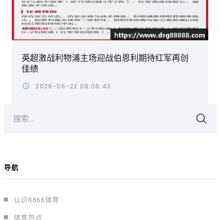
英超激战利物浦主场迎战伯恩利期待红军再创
佳绩
2026-06-22 06:06:43
搜索...
导航
认识8866体育
体育热点