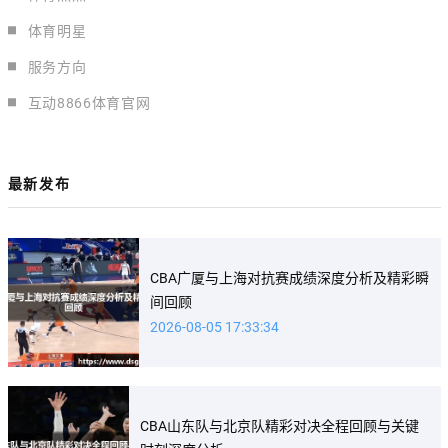
体育明星
服务方向
互动8866体育官网
最新发布
CBA广厦与上海对抗赛成绩深度分析及精彩瞬
间回顾
2026-08-05 17:33:34
CBA山东队与北京队精彩对决全程回顾与关键