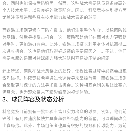
会，同时也能保持后防稳固。然而，这种战术需要队员具备较高的
个人技术水平，以及良好的默契配合。因此，科隆竞技在引援方面
尤其注重引进那些具有技术能力和战术意识的球员。
而铁路工场则更倾向于防守反击，他们注重整体防守，以稳固防线
为基础，然后寻找反击机会。这一策略帮助他们在面对实力更强劲
对手时，更加游刃有余。此外，铁路工场擅长利用身体对抗赢得二
次进攻机会，这也是他们取得好成绩的重要原因之一。不过，他们
需要克服的是面对控球能力强大球队时容易被压制的问题。
综上所述，两队在战术风格上的差异，使得比赛过程中必然会出现
激烈碰撞。科隆竞技希望通过快速传导来掌控节奏，而铁路工场则
会采取更加保守的方法寻求反击机会。这种相互克制关系让比赛充
满悬念，也为观众带来了精彩纷呈的视觉体验。
3、球员阵容及状态分析
科隆竞技目前拥有一批经验丰富且实力出众的球员。例如，他们前
锋线上有几位速度极快并具备超强终结能力的新星，可以瞬间改变
比赛局势。此外，中场组织者也具有很好的视野和传球能力，为前