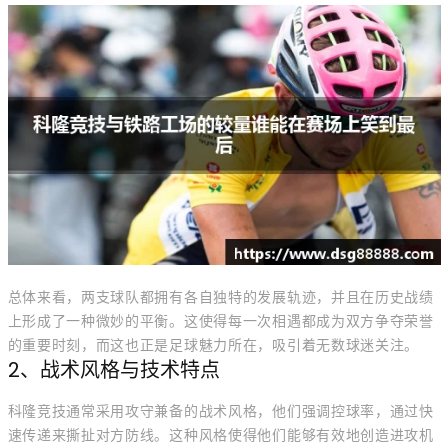
总体来看，两支球队都拥有各自独特的发展轨迹，并且在历史战绩
上形成了一种微妙的平衡。这使得每一次相遇都成为双方争夺荣誉
的重要时刻，而这也正是足球魅力所在，吸引着无数球迷关注。
2、战术风格与技术特点
科隆竞技通常采用攻守兼备的战术风格，他们强调控球率，通过快
速传递来撕扯对方防线。这种风格使得他们能够有效地创造进攻机