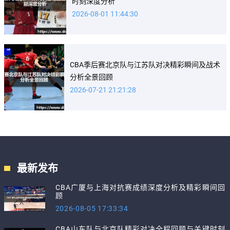
时刻深度分析
2026-08-01 11:44:30
CBA季后赛北京队与江苏队对决精彩瞬间及战术
分析全景回顾
2026-07-21 21:21:28
最新发布
CBA广厦与上海对抗赛成绩深度分析及精彩瞬间回
顾
2026-08-05 17:33:34
CBA山东队与北京队精彩对决全程回顾与关键时刻