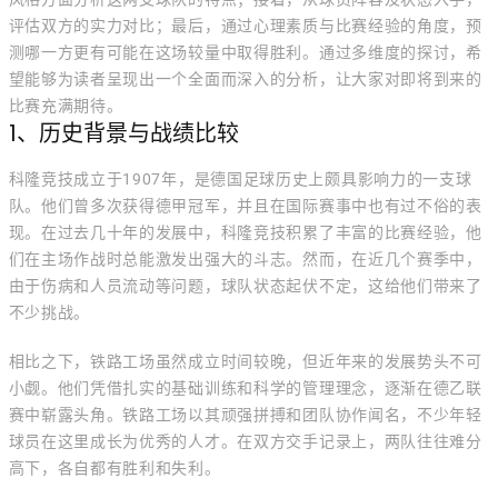
评估双方的实力对比；最后，通过心理素质与比赛经验的角度，预
测哪一方更有可能在这场较量中取得胜利。通过多维度的探讨，希
望能够为读者呈现出一个全面而深入的分析，让大家对即将到来的
比赛充满期待。
1、历史背景与战绩比较
科隆竞技成立于1907年，是德国足球历史上颇具影响力的一支球
队。他们曾多次获得德甲冠军，并且在国际赛事中也有过不俗的表
现。在过去几十年的发展中，科隆竞技积累了丰富的比赛经验，他
们在主场作战时总能激发出强大的斗志。然而，在近几个赛季中，
由于伤病和人员流动等问题，球队状态起伏不定，这给他们带来了
不少挑战。
相比之下，铁路工场虽然成立时间较晚，但近年来的发展势头不可
小觑。他们凭借扎实的基础训练和科学的管理理念，逐渐在德乙联
赛中崭露头角。铁路工场以其顽强拼搏和团队协作闻名，不少年轻
球员在这里成长为优秀的人才。在双方交手记录上，两队往往难分
高下，各自都有胜利和失利。