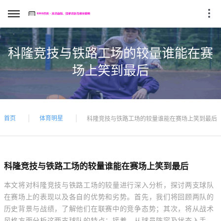
科隆竞技与铁路工场的较量谁能在赛
场上笑到最后
首页
体育明星
科隆竞技与铁路工场的较量谁能在赛场上笑到最后
科隆竞技与铁路工场的较量谁能在赛场上笑到最后
本文将对科隆竞技与铁路工场的较量进行深入分析，探讨两支球队
在赛场上的表现以及各自的优势和劣势。首先，我们将回顾两队的
历史背景与战绩，了解他们在联赛中的竞争态势；其次，将从战术
风格方面分析这两支球队的特点；接着，从球员阵容及状态入手，